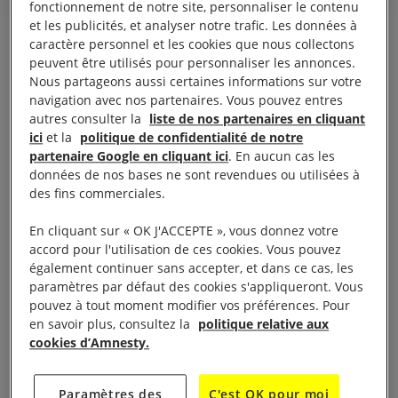
fonctionnement de notre site, personnaliser le contenu
et les publicités, et analyser notre trafic. Les données à
caractère personnel et les cookies que nous collectons
peuvent être utilisés pour personnaliser les annonces.
Nous partageons aussi certaines informations sur votre
navigation avec nos partenaires. Vous pouvez entres
De l’abolition en France à
autres consulter la
liste de nos partenaires en cliquant
l’abolition universelle
ici
et la
politique de confidentialité de notre
partenaire Google en cliquant ici
. En aucun cas les
données de nos bases ne sont revendues ou utilisées à
des fins commerciales.
Il y a 40 ans, le 9 octobre 1981, après des débats
houleux au Parlement et
un discours historique de
En cliquant sur « OK J'ACCEPTE », vous donnez votre
accord pour l'utilisation de ces cookies. Vous pouvez
Robert Badinter
, alors ministre de la justice, la
également continuer sans accepter, et dans ce cas, les
France abolissait enfin la peine de mort et ce,
paramètres par défaut des cookies s'appliqueront. Vous
malgré une opinion publique défavorable. Depuis,
pouvez à tout moment modifier vos préférences. Pour
en savoir plus, consultez la
politique relative aux
les engagements internationaux pris par la France
cookies d’Amnesty.
empêchent tout retour en arrière. En 1986, elle
ratifiait le Protocole n°6 à la Convention européenne
Paramètres des
C'est OK pour moi