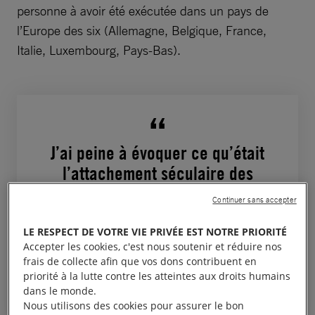
personne à avoir été exécutée dans un pays de
l’Europe des six (Allemagne, Belgique, France,
Italie, Luxembourg, Pays-Bas).
J’ai peine à évoquer ce qu’était
l’attachement séculaire des
Français à la peine de mort. À
Continuer sans accepter
chaque grand crime, les abords
du palais étaient remplis d’une
LE RESPECT DE VOTRE VIE PRIVÉE EST NOTRE PRIORITÉ
Accepter les cookies, c'est nous soutenir et réduire nos
foule qui criait “à mort à mort !”
frais de collecte afin que vos dons contribuent en
Robert Badinter
priorité à la lutte contre les atteintes aux droits humains
dans le monde.
Nous utilisons des cookies pour assurer le bon