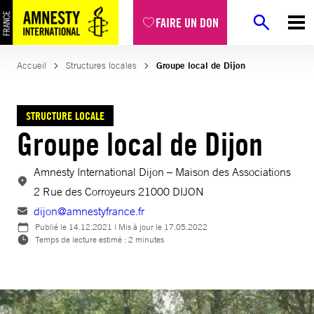
Aller
FAIRE UN DON
au
contenu
Accueil
Structures locales
Groupe local de Dijon
STRUCTURE LOCALE
Groupe local de Dijon
Amnesty International Dijon – Maison des Associations
2 Rue des Corroyeurs 21000 DIJON
dijon@amnestyfrance.fr
Publié le
14.12.2021
| Mis à jour le
17.05.2022
Temps de lecture estimé : 2 minutes