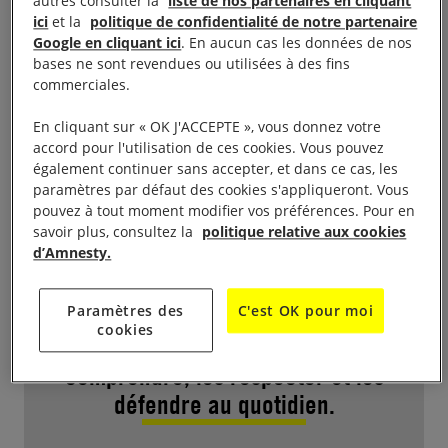
autres consulter la
liste de nos partenaires en cliquant
ici
et la
politique de confidentialité de notre partenaire
Google en cliquant ici
. En aucun cas les données de nos
bases ne sont revendues ou utilisées à des fins
commerciales.
Le saviez-vous ? L’Éducation aux
En cliquant sur « OK J'ACCEPTE », vous donnez votre
droits humains est une des trois
accord pour l'utilisation de ces cookies. Vous pouvez
compétences principales
également continuer sans accepter, et dans ce cas, les
paramètres par défaut des cookies s'appliqueront. Vous
d’Amnesty International avec la
pouvez à tout moment modifier vos préférences. Pour en
recherche et le plaidoyer. Son
savoir plus, consultez la
politique relative aux cookies
d’Amnesty.
objectif ? Permettre
d'appréhender les droits humains
Paramètres des
C'est OK pour moi
de manière ludique et
cookies
pédagogique pour les
comprendre, les respecter et les
défendre au quotidien.