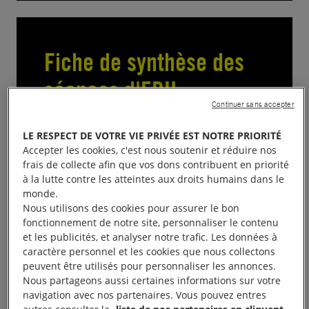
Fiche de synthèse des
séances d'EDH
Continuer sans accepter
Un nouveau questionnaire post-
intervention pour valoriser vos
LE RESPECT DE VOTRE VIE PRIVÉE EST NOTRE PRIORITÉ
interventions d'EDH !
Accepter les cookies, c'est nous soutenir et réduire nos
frais de collecte afin que vos dons contribuent en priorité
à la lutte contre les atteintes aux droits humains dans le
monde.
Remplir le questionnaire
Nous utilisons des cookies pour assurer le bon
fonctionnement de notre site, personnaliser le contenu
et les publicités, et analyser notre trafic. Les données à
caractère personnel et les cookies que nous collectons
peuvent être utilisés pour personnaliser les annonces.
Nous partageons aussi certaines informations sur votre
navigation avec nos partenaires. Vous pouvez entres