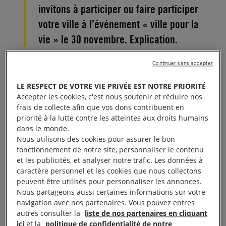
invitons à participer ou faire participer
votre ville à l’événement « ville pour la
vie » le 30 novembre. Explication.
Continuer sans accepter
Villes pour la vie est à l’origine une initiative lancée
par la Communauté Sant Egidio en 2002.
LE RESPECT DE VOTRE VIE PRIVÉE EST NOTRE PRIORITÉ
Accepter les cookies, c'est nous soutenir et réduire nos
Il s’agit d’une grande occasion pour sensibiliser et
frais de collecte afin que vos dons contribuent en
priorité à la lutte contre les atteintes aux droits humains
impliquer des Institutions et des collectivités locales
dans le monde.
en faveur d’une justice plus élevée et plus humaine,
Nous utilisons des cookies pour assurer le bon
capable de respecter la vie en toutes circonstances.
fonctionnement de notre site, personnaliser le contenu
et les publicités, et analyser notre trafic. Les données à
caractère personnel et les cookies que nous collectons
Les villes qui participent à cette initiative mettent à
peuvent être utilisés pour personnaliser les annonces.
disposition un lieu emblématique de la ville,qui peut
Nous partageons aussi certaines informations sur votre
être illuminé par des projections de vidéos contre la
navigation avec nos partenaires. Vous pouvez entres
autres consulter la
liste de nos partenaires en cliquant
peine de mort. De même, la ville peut organiser des
ici
et la
politique de confidentialité de notre