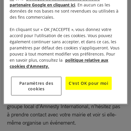
rassemblement ou des conférences autour de
partenaire Google en cliquant ici
. En aucun cas les
l’abolition de la peine de mort.
données de nos bases ne sont revendues ou utilisées à
des fins commerciales.
Notre organisation est partie intégrante de cette
En cliquant sur « OK J'ACCEPTE », vous donnez votre
initiative internationale, notamment via la Coalition
accord pour l'utilisation de ces cookies. Vous pouvez
également continuer sans accepter, et dans ce cas, les
mondiale pour l’abolition de la peine de mort.
paramètres par défaut des cookies s'appliqueront. Vous
pouvez à tout moment modifier vos préférences. Pour
Au niveau français, nos groupes locaux s’impliquent
en savoir plus, consultez la
politique relative aux
également et montent des opérations dans plusieurs
cookies d’Amnesty.
villes de France d’ici le 30 novembre. Rapprochez-
vous de l’un d’eux pour participer à l’événement.
Paramètres des
C'est OK pour moi
cookies
Si vous habitez dans une ville où il n’existe pas de
groupe local d’Amnesty International, n’hésitez pas
à prendre contact avec votre mairie et voir si elle-
même organise un événement.