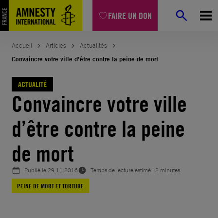
Aller
FAIRE UN DON
au
contenu
Accueil
Articles
Actualités
Convaincre votre ville d’être contre la peine de mort
ACTUALITÉ
Convaincre votre ville
d’être contre la peine
de mort
Publié le
29.11.2016
Temps de lecture estimé : 2 minutes
PEINE DE MORT ET TORTURE