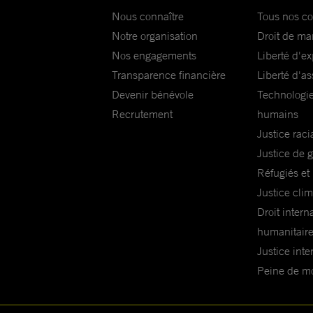
Nous connaître
Tous nos c
Notre organisation
Droit de ma
Nos engagements
Liberté d'e
Transparence financière
Liberté d'as
Devenir bénévole
Technologie
Recrutement
humains
Justice raci
Justice de 
Réfugiés et
Justice cli
Droit intern
humanitair
Justice inte
Peine de mor