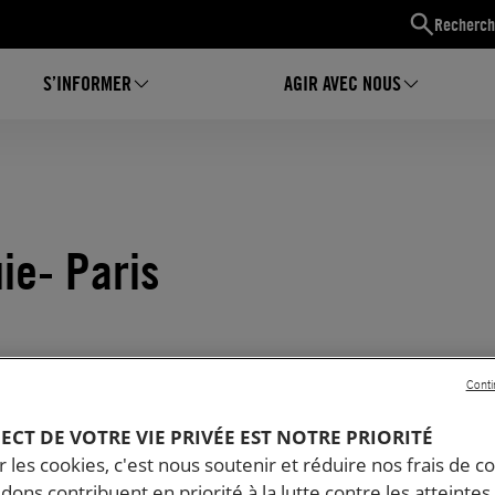
Recherch
S’INFORMER
AGIR AVEC NOUS
ie- Paris
Conti
PECT DE VOTRE VIE PRIVÉE EST NOTRE PRIORITÉ
 les cookies, c'est nous soutenir et réduire nos frais de co
dons contribuent en priorité à la lutte contre les atteintes