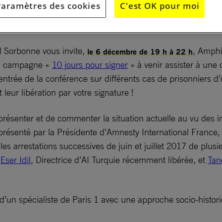
Paramètres des cookies
C'est OK pour moi
nombreux textes de lois internationaux, à commencer par la
NU alors même que la Turquie était déjà un Etat-membre.
l Sorbonne vous invite,
, Amphi
le 6 décembre de 19 h à 22 h
 sa campagne «
10 jours pour signer
» à venir assister à une
’entrée de la conférence sur différents cas de prisonniers d’
eur libération par votre signature !
 présenter et de commenter la situation actuelle au vu des 
 présenté par la Présidente d’Amnesty International France
 les arrestations successives de juin et juillet 2017 de pl
r
Eser Idil
, Directrice d’AI Turquie récemment libérée, et
Tane
e d’un spécialiste de Paris 1 avec une approche socio-histori