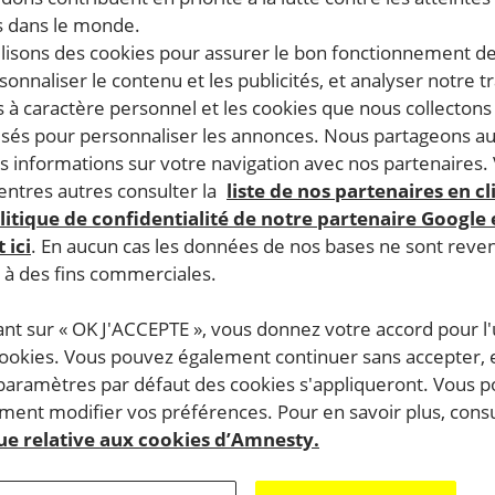
 dans le monde.
ilisons des cookies pour assurer le bon fonctionnement d
rsonnaliser le contenu et les publicités, et analyser notre tr
 à caractère personnel et les cookies que nous collecton
lisés pour personnaliser les annonces. Nous partageons au
s informations sur votre navigation avec nos partenaires.
ntres autres consulter la
liste de nos partenaires en cl
litique de confidentialité de notre partenaire Google
 ici
. En aucun cas les données de nos bases ne sont rev
s à des fins commerciales.
ant sur « OK J'ACCEPTE », vous donnez votre accord pour l'u
cookies. Vous pouvez également continuer sans accepter, 
 paramètres par défaut des cookies s'appliqueront. Vous 
ent modifier vos préférences. Pour en savoir plus, consu
que relative aux cookies d’Amnesty.
 en
Turquie
? A l’heure actuelle plus de 150 journalistes et
vernement d’Erdogan aborde avec peu de considération le 