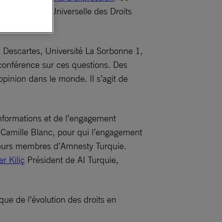
 Déclaration Universelle des Droits
 Descartes, Université La Sorbonne 1,
 conférence sur ces questions. Des
opinion dans le monde. Il s’agit de
informations et de l’engagement
, Camille Blanc, pour qui l’engagement
usieurs membres d’Amnesty Turquie.
r Kiliç
Président de AI Turquie,
que de l’évolution des droits en