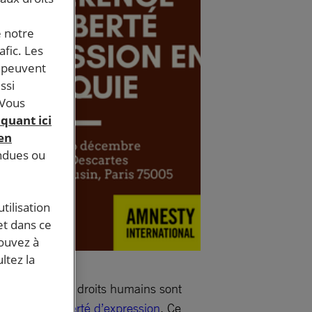
e notre
afic. Les
s peuvent
ssi
 Vous
iquant ici
 en
endues ou
tilisation
et dans ce
pouvez à
ltez la
 défenseurs des droits humains sont
concept de
liberté d’expression
. Ce