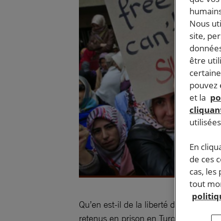
humains
Nous ut
site, pe
données
être uti
certaine
pouvez e
et la
po
cliquant
utilisée
En cliqu
de ces 
cas, les
tout mom
politi
Qu’en est-il de la liberté d’expression
retenus en prison en Turquie. Le gou