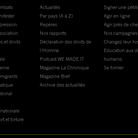
ombats
Actualités
Signer une pétit
nifester
Par pays (A à Z)
Agir en ligne
xpression
Repères
Agir près de che
sociation
Nos rapports
Nos campagnes
s et droits
Déclaration des droits de
Changez leur his
l'Homme
Education aux dr
ale
Podcast WE MADE IT
humains
genre
Magazine La Chronique
Se former
 migrants
Magazine Bref
matique
Archive des actualités
ational
e
rnationale
t et torture