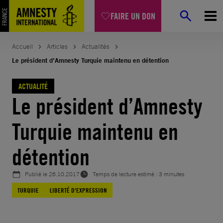
Aller
FAIRE UN DON
au
contenu
Accueil
Articles
Actualités
Le président d’Amnesty Turquie maintenu en détention
ACTUALITÉ
Le président d’Amnesty
Turquie maintenu en
détention
Publié le
26.10.2017
Temps de lecture estimé : 3 minutes
TURQUIE
LIBERTÉ D'EXPRESSION