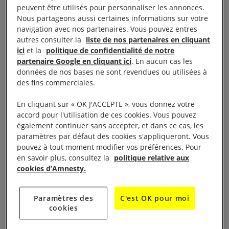
accusé d’avoir téléchargé l’application de
peuvent être utilisés pour personnaliser les annonces.
Nous partageons aussi certaines informations sur votre
messagerie Bylock que le gouvernement turc dit
navigation avec nos partenaires. Vous pouvez entres
être utilisé par le mouvement Gülen. Problème :
autres consulter la
liste de nos partenaires en cliquant
aucun élément dans l’acte d’accusation ne vient
ici
et la
politique de confidentialité de notre
partenaire Google en cliquant ici
. En aucun cas les
appuyer l’accusation. Taner nie avoir téléchargé
données de nos bases ne sont revendues ou utilisées à
cette application, ce que confirment deux rapports
des fins commerciales.
d’experts indépendants.
En cliquant sur « OK J'ACCEPTE », vous donnez votre
accord pour l'utilisation de ces cookies. Vous pouvez
Pendant l’audience, le juge a lui-même reconnu
également continuer sans accepter, et dans ce cas, les
qu’aucune preuve du téléchargement en question
paramètres par défaut des cookies s'appliqueront. Vous
pouvez à tout moment modifier vos préférences. Pour
n’avait été apportée par la police ou le procureur.
en savoir plus, consultez la
politique relative aux
cookies d’Amnesty.
Et c’est précisément cette absence de preuves qui a
été avancée par le juge pour décider de son
Paramètres des
C'est OK pour moi
maintien en détention, afin de laisser plus de temps
cookies
aux forces de police pour amener ces preuves. Une