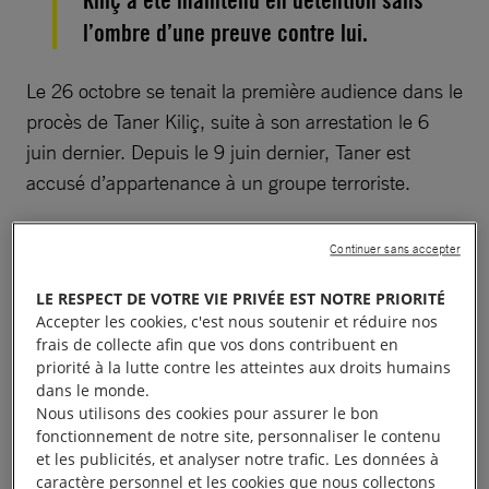
Kiliç a été maintenu en détention sans
l’ombre d’une preuve contre lui.
Le 26 octobre se tenait la première audience dans le
procès de Taner Kiliç, suite à son arrestation le 6
juin dernier. Depuis le 9 juin dernier, Taner est
accusé d’appartenance à un groupe terroriste.
À lire aussi :
Le Président d’Amnesty Turquie emprisonné
Continuer sans accepter
LE RESPECT DE VOTRE VIE PRIVÉE EST NOTRE PRIORITÉ
Accepter les cookies, c'est nous soutenir et réduire nos
frais de collecte afin que vos dons contribuent en
Maintenu en détention…
priorité à la lutte contre les atteintes aux droits humains
dans le monde.
faute de preuves
Nous utilisons des cookies pour assurer le bon
fonctionnement de notre site, personnaliser le contenu
et les publicités, et analyser notre trafic. Les données à
Le président d’Amnesty Turquie est essentiellement
caractère personnel et les cookies que nous collectons