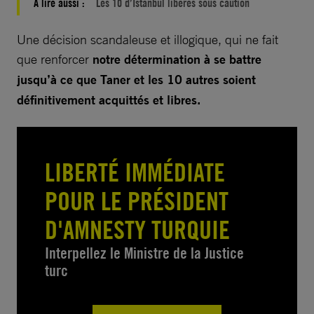
À lire aussi :
Les 10 d’Istanbul libérés sous caution
Une décision scandaleuse et illogique, qui ne fait
que renforcer
notre détermination à se battre
jusqu’à ce que Taner et les 10 autres soient
définitivement acquittés et libres.
LIBERTÉ IMMÉDIATE
POUR LE PRÉSIDENT
D'AMNESTY TURQUIE
Interpellez le Ministre de la Justice
turc