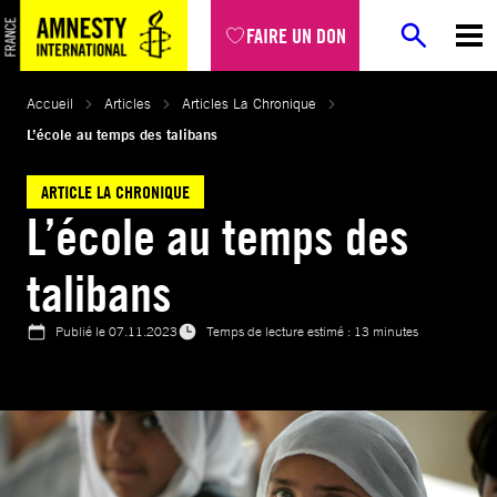
Aller
FAIRE UN DON
au
contenu
Accueil
Articles
Articles La Chronique
L’école au temps des talibans
ARTICLE LA CHRONIQUE
L’école au temps des
talibans
Publié le
07.11.2023
Temps de lecture estimé : 13 minutes