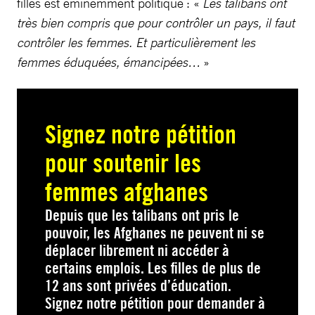
filles est éminemment politique : «
Les talibans ont
très bien compris que pour contrôler un pays, il faut
contrôler les femmes. Et particulièrement les
femmes éduquées, émancipées…
»
Signez notre pétition
pour soutenir les
femmes afghanes
Depuis que les talibans ont pris le
pouvoir, les Afghanes ne peuvent ni se
déplacer librement ni accéder à
certains emplois. Les filles de plus de
12 ans sont privées d’éducation.
Signez notre pétition pour demander à