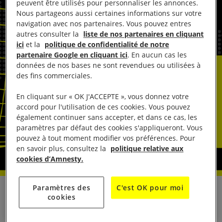
peuvent être utilisés pour personnaliser les annonces.
Nous partageons aussi certaines informations sur votre
navigation avec nos partenaires. Vous pouvez entres
autres consulter la
liste de nos partenaires en cliquant
ici
et la
politique de confidentialité de notre
partenaire Google en cliquant ici
. En aucun cas les
données de nos bases ne sont revendues ou utilisées à
des fins commerciales.
En cliquant sur « OK J'ACCEPTE », vous donnez votre
accord pour l'utilisation de ces cookies. Vous pouvez
également continuer sans accepter, et dans ce cas, les
paramètres par défaut des cookies s'appliqueront. Vous
pouvez à tout moment modifier vos préférences. Pour
en savoir plus, consultez la
politique relative aux
cookies d’Amnesty.
Paramètres des
C'est OK pour moi
Amnesty International se félicite de la
décision de la
cookies
Cour nationale du droit d’asile
(CNDA), le 11 juillet