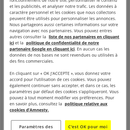
fonctionnement de notre site, personnaliser le contenu
et les publicités, et analyser notre trafic. Les données à
caractère personnel et les cookies que nous collectons
peuvent être utilisés pour personnaliser les annonces.
Nous partageons aussi certaines informations sur votre
navigation avec nos partenaires. Vous pouvez entres
autres consulter la
liste de nos partenaires en cliquant
17 octobre, 2016
ici
et la
politique de confidentialité de notre
Le système instauré par l’Australie a
partenaire Google en cliquant ici
. En aucun cas les
données de nos bases ne sont revendues ou utilisées à
transformé Nauru en une prison à ciel ouvert
des fins commerciales.
En cliquant sur « OK J'ACCEPTE », vous donnez votre
accord pour l'utilisation de ces cookies. Vous pouvez
AUSTRALIE
RÉFUGIÉS ET MIGRANTS
également continuer sans accepter, et dans ce cas, les
paramètres par défaut des cookies s'appliqueront. Vous
pouvez à tout moment modifier vos préférences. Pour
en savoir plus, consultez la
politique relative aux
cookies d’Amnesty.
ACTUALITÉ
Paramètres des
C'est OK pour moi