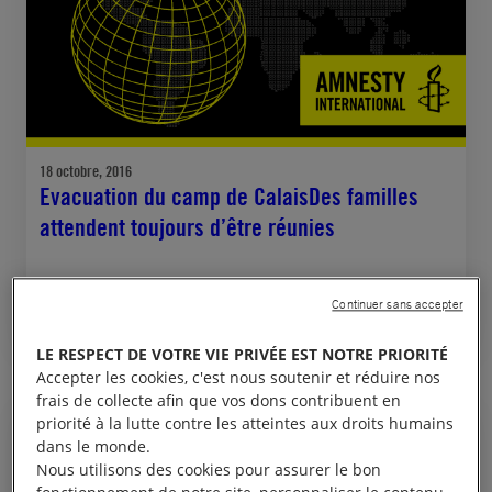
18 octobre, 2016
Evacuation du camp de CalaisDes familles
attendent toujours d’être réunies
Continuer sans accepter
FRANCE
RÉFUGIÉS ET MIGRANTS
LE RESPECT DE VOTRE VIE PRIVÉE EST NOTRE PRIORITÉ
Accepter les cookies, c'est nous soutenir et réduire nos
frais de collecte afin que vos dons contribuent en
priorité à la lutte contre les atteintes aux droits humains
COMMUNIQUÉ DE PRESSE
dans le monde.
Nous utilisons des cookies pour assurer le bon