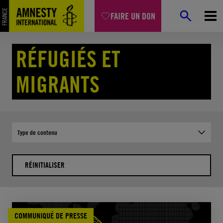
Aller
FAIRE UN DON
au
contenu
Accueil
Combats
Réfugiés et migrants
Page 35
RÉFUGIÉS ET
MIGRANTS
Type de contenu
RÉINITIALISER
COMMUNIQUÉ DE PRESSE