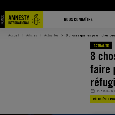
Aller
au
contenu
NOUS CONNAÎTRE
Accueil
Articles
Actualités
8 choses que les pays riches peuv
ACTUALITÉ
8 cho
faire
réfug
Publié le
25.
RÉFUGIÉS ET MI