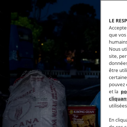
LE RES
Accepter
que vos 
humains
Nous ut
site, pe
données
être uti
certaine
pouvez e
et la
po
cliquant
utilisée
En cliqu
de ces 