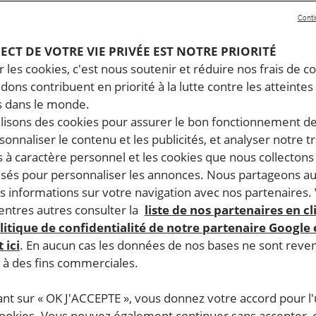
Conti
PECT DE VOTRE VIE PRIVÉE EST NOTRE PRIORITÉ
 les cookies, c'est nous soutenir et réduire nos frais de co
dons contribuent en priorité à la lutte contre les atteintes
 dans le monde.
ilisons des cookies pour assurer le bon fonctionnement d
rsonnaliser le contenu et les publicités, et analyser notre tr
 à caractère personnel et les cookies que nous collecton
lisés pour personnaliser les annonces. Nous partageons au
s informations sur votre navigation avec nos partenaires.
ntres autres consulter la
liste de nos partenaires en cl
litique de confidentialité de notre partenaire Google
 ici
. En aucun cas les données de nos bases ne sont rev
s à des fins commerciales.
ant sur « OK J'ACCEPTE », vous donnez votre accord pour l'u
cookies. Vous pouvez également continuer sans accepter, 