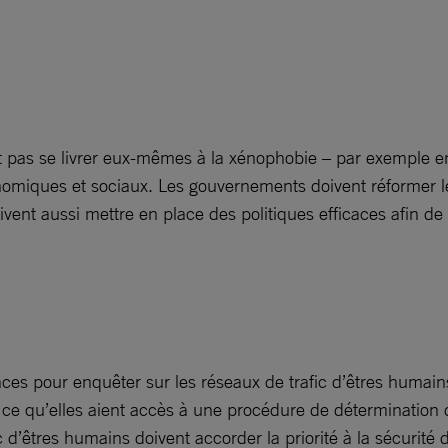
t pas se livrer eux-mêmes à la xénophobie – par exemple en
iques et sociaux. Les gouvernements doivent réformer les l
oivent aussi mettre en place des politiques efficaces afin de
ces pour enquêter sur les réseaux de trafic d’êtres humains e
 à ce qu’elles aient accès à une procédure de détermination d
rafic d’êtres humains doivent accorder la priorité à la sécurit