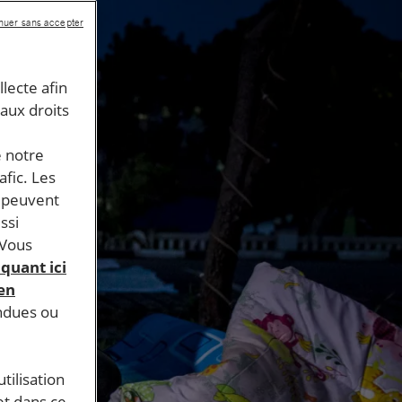
nuer sans accepter
llecte afin
 aux droits
e notre
afic. Les
s peuvent
ssi
 Vous
iquant ici
 en
endues ou
tilisation
et dans ce