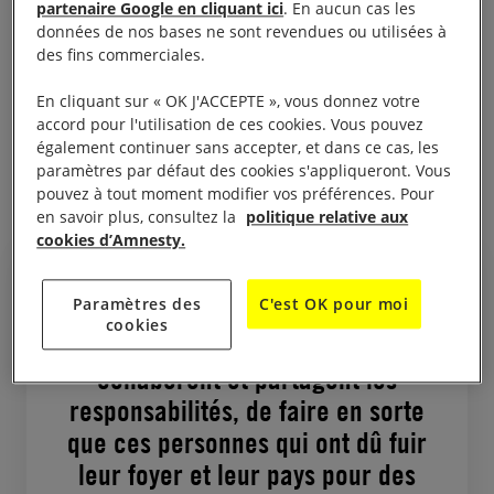
chassées de chez elles par la guerre et les
partenaire Google en cliquant ici
. En aucun cas les
persécutions. Ils doivent expliquer pourquoi le
données de nos bases ne sont revendues ou utilisées à
des fins commerciales.
monde peut renflouer des banques, développer de
nouvelles technologies et mener des guerres, mais
En cliquant sur « OK J'ACCEPTE », vous donnez votre
est incapable de trouver un logement sûr à 21
accord pour l'utilisation de ces cookies. Vous pouvez
également continuer sans accepter, et dans ce cas, les
millions de réfugiés – soit seulement 0,3 % de la
paramètres par défaut des cookies s'appliqueront. Vous
population mondiale. »
pouvez à tout moment modifier vos préférences. Pour
en savoir plus, consultez la
politique relative aux
cookies d’Amnesty.
Paramètres des
C'est OK pour moi
cookies
Il est possible, si les États
collaborent et partagent les
responsabilités, de faire en sorte
que ces personnes qui ont dû fuir
leur foyer et leur pays pour des