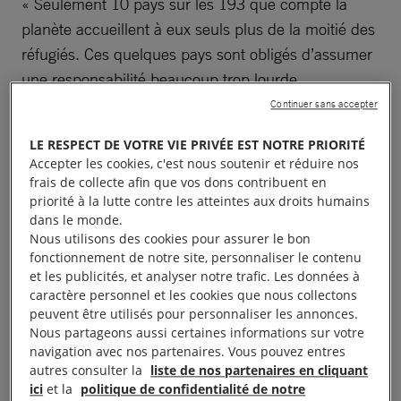
« Seulement 10 pays sur les 193 que compte la
planète accueillent à eux seuls plus de la moitié des
réfugiés. Ces quelques pays sont obligés d’assumer
une responsabilité beaucoup trop lourde
simplement parce qu’ils sont voisins d’un pays en
Continuer sans accepter
crise. Cette situation est par nature intenable, et
LE RESPECT DE VOTRE VIE PRIVÉE EST NOTRE PRIORITÉ
expose les millions de personnes qui fuient la guerre
Accepter les cookies, c'est nous soutenir et réduire nos
et les persécutions dans des pays comme la Syrie,
frais de collecte afin que vos dons contribuent en
priorité à la lutte contre les atteintes aux droits humains
le Soudan du Sud, l’Afghanistan et l’Irak à une
dans le monde.
misère et des souffrances intolérables », a déclaré
Nous utilisons des cookies pour assurer le bon
Salil Shetty, secrétaire général d’Amnesty
fonctionnement de notre site, personnaliser le contenu
et les publicités, et analyser notre trafic. Les données à
International.
caractère personnel et les cookies que nous collectons
peuvent être utilisés pour personnaliser les annonces.
« Il est temps que nos dirigeants engagent un débat
Nous partageons aussi certaines informations sur votre
sérieux et constructif sur la manière dont nos
navigation avec nos partenaires. Vous pouvez entres
autres consulter la
liste de nos partenaires en cliquant
sociétés vont aider les populations qui sont
ici
et la
politique de confidentialité de notre