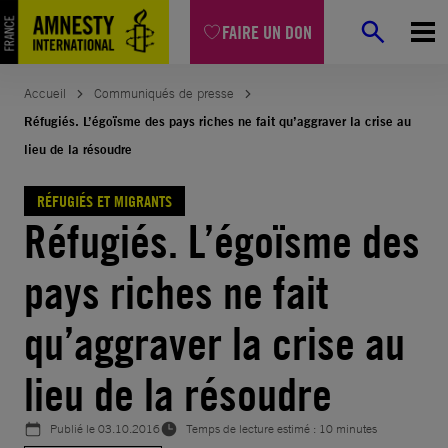
Aller
FAIRE UN DON
au
contenu
Accueil
Communiqués de presse
Réfugiés. L’égoïsme des pays riches ne fait qu’aggraver la crise au
lieu de la résoudre
RÉFUGIÉS ET MIGRANTS
Réfugiés. L’égoïsme des
pays riches ne fait
qu’aggraver la crise au
lieu de la résoudre
Publié le
03.10.2016
Temps de lecture estimé : 10 minutes