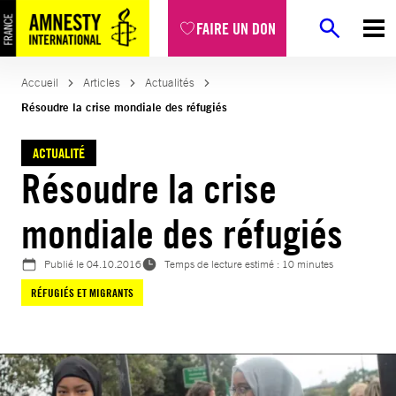
Aller
FAIRE UN DON
au
contenu
Accueil
Articles
Actualités
Résoudre la crise mondiale des réfugiés
ACTUALITÉ
Résoudre la crise
mondiale des réfugiés
Publié le
04.10.2016
Temps de lecture estimé : 10 minutes
RÉFUGIÉS ET MIGRANTS