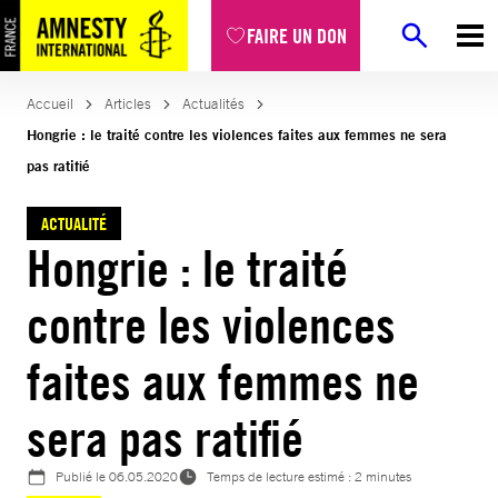
Aller
FAIRE UN DON
au
contenu
Accueil
Articles
Actualités
Hongrie : le traité contre les violences faites aux femmes ne sera
pas ratifié
ACTUALITÉ
Hongrie : le traité
contre les violences
faites aux femmes ne
sera pas ratifié
Publié le
06.05.2020
Temps de lecture estimé : 2 minutes