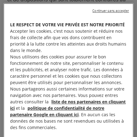
droit international et au strict respect des droits
Continuer sans accepter
humains.
LE RESPECT DE VOTRE VIE PRIVÉE EST NOTRE PRIORITÉ
Accepter les cookies, c'est nous soutenir et réduire nos
Parmi eux, l’article 33 de ce projet de loi T/9934
frais de collecte afin que vos dons contribuent en
entend redéfinir le genre comme étant
« le sexe
priorité à la lutte contre les atteintes aux droits humains
biologique, basé sur les caractéristiques sexuelles
dans le monde.
Nous utilisons des cookies pour assurer le bon
primaires et les chromosomes »
. Concrètement, cela
fonctionnement de notre site, personnaliser le contenu
signifie que seule la mention du « sexe à la
et les publicités, et analyser notre trafic. Les données à
naissance » pourra figurer sur les registres de l’état
caractère personnel et les cookies que nous collectons
peuvent être utilisés pour personnaliser les annonces.
civil rendant impossible toute modification au cours
Nous partageons aussi certaines informations sur votre
de la vie.
navigation avec nos partenaires. Vous pouvez entres
autres consulter la
liste de nos partenaires en cliquant
Cette disposition est une atteinte à la dignité
ici
et la
politique de confidentialité de notre
partenaire Google en cliquant ici
. En aucun cas les
humaine et une violation des droits des personnes
données de nos bases ne sont revendues ou utilisées à
transgenres et intersexes : le droit au respect de la
des fins commerciales.
vie privée et le droit à la reconnaissance – en