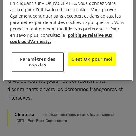
En cliquant sur « OK J'ACCEPTE », vous donnez votre
particulier à l’état civil – de leur genre,
accord pour l'utilisation de ces cookies. Vous pouvez
reconnaissance qui doit être fondée sur
également continuer sans accepter, et dans ce cas, les
l’autodétermination. Ces propositions de
paramètres par défaut des cookies s'appliqueront. Vous
pouvez à tout moment modifier vos préférences. Pour
modifications pourraient en outre avoir de graves
en savoir plus, consultez la
politique relative aux
incidences sur les personnes qui suivent
cookies d’Amnesty.
actuellement des procédures médicales de
transition.
Paramètres des
C'est OK pour moi
cookies
Et il est fort probable que ce débat encourage, dans
la vie de tous les jours, les comportements
discriminants envers les personnes transgenres et
intersexes.
À lire aussi :
Les discriminations envers les personnes
LGBTI : Voir Pour Comprendre