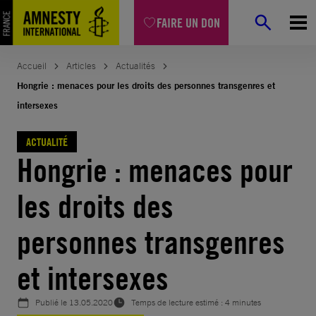
Aller
FAIRE UN DON
au
contenu
Accueil
Articles
Actualités
Hongrie : menaces pour les droits des personnes transgenres et
intersexes
ACTUALITÉ
Hongrie : menaces pour
les droits des
personnes transgenres
et intersexes
Publié le
13.05.2020
Temps de lecture estimé : 4 minutes