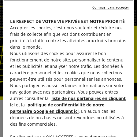
Continuer sans accepter
LE RESPECT DE VOTRE VIE PRIVÉE EST NOTRE PRIORITÉ
Accepter les cookies, c'est nous soutenir et réduire nos
frais de collecte afin que vos dons contribuent en
priorité à la lutte contre les atteintes aux droits humains
dans le monde.
Nous utilisons des cookies pour assurer le bon
fonctionnement de notre site, personnaliser le contenu
et les publicités, et analyser notre trafic. Les données à
caractère personnel et les cookies que nous collectons
peuvent être utilisés pour personnaliser les annonces.
Nous partageons aussi certaines informations sur votre
navigation avec nos partenaires. Vous pouvez entres
autres consulter la
liste de nos partenaires en cliquant
ici
et la
politique de confidentialité de notre
Réagissant au vote du Parlement européen sur le
partenaire Google en cliquant ici
. En aucun cas les
données de nos bases ne sont revendues ou utilisées à
paquet législatif en matière de durabilité (Omnibus
des fins commerciales.
I), qui détricote des protections durement acquises
En cliquant sur « OK J'ACCEPTE », vous donnez votre