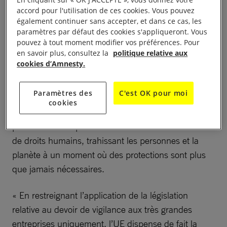
en matière de climat et de droits humains, Eve
accord pour l'utilisation de ces cookies. Vous pouvez
Geddie, directrice du Bureau d’Amnesty
également continuer sans accepter, et dans ce cas, les
International auprès des institutions européennes, a
paramètres par défaut des cookies s'appliqueront. Vous
déclaré :
pouvez à tout moment modifier vos préférences. Pour
en savoir plus, consultez la
politique relative aux
cookies d’Amnesty.
« Pressés de conclure l’accord à Strasbourg à
quelques jours de la trêve hivernale, les
Paramètres des
C'est OK pour moi
parlementaires européens ont voté en faveur d’un
cookies
vaste paquet de déréglementation qui affaiblit des
protections indispensables en matière de climat et
de droits humains, trahissant les personnes et la
planète à un moment où des protections sont plus
que jamais nécessaires.
« En restreignant l’application de la législation
relative au devoir de vigilance aux très grandes
entreprises uniquement, l’UE dispense de fait la