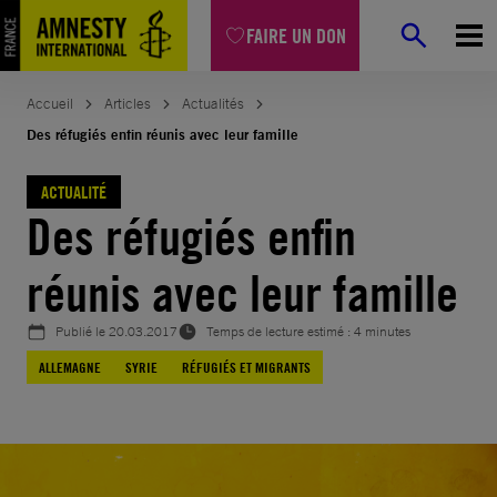
Aller
FAIRE UN DON
au
contenu
Accueil
Articles
Actualités
Des réfugiés enfin réunis avec leur famille
ACTUALITÉ
Des réfugiés enfin
réunis avec leur famille
Publié le
20.03.2017
Temps de lecture estimé : 4 minutes
ALLEMAGNE
SYRIE
RÉFUGIÉS ET MIGRANTS