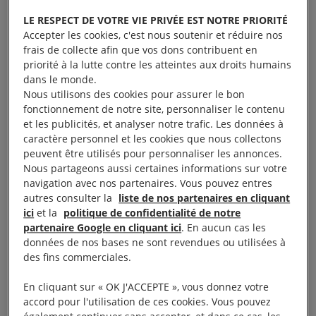
LE RESPECT DE VOTRE VIE PRIVÉE EST NOTRE PRIORITÉ
Accepter les cookies, c'est nous soutenir et réduire nos
Les obstacles sur la route de l’exil étaient multiples.
frais de collecte afin que vos dons contribuent en
A la frontière avec la
Turquie
, ils se sont fait tirer
priorité à la lutte contre les atteintes aux droits humains
dans le monde.
dessus par la police. Ils se rendent alors en Irak.
Nous utilisons des cookies pour assurer le bon
Leur père a, lui, poursuivi le périple avec l’une de
fonctionnement de notre site, personnaliser le contenu
ses filles, et tous deux ont fini par atteindre
et les publicités, et analyser notre trafic. Les données à
caractère personnel et les cookies que nous collectons
l’
Allemagne
. Pour Alan, Gyan et leur mère qui sont
peuvent être utilisés pour personnaliser les annonces.
restés en Irak, l’arrivée du groupe armé Etat
Nous partageons aussi certaines informations sur votre
Islamique les pousse de nouveau à fuir.
navigation avec nos partenaires. Vous pouvez entres
autres consulter la
liste de nos partenaires en cliquant
ici
et la
politique de confidentialité de notre
Ils tentent à nouveau de se rendre en Turquie, mais
partenaire Google en cliquant ici
. En aucun cas les
cette fois à travers des montagnes. Une fois en
données de nos bases ne sont revendues ou utilisées à
Turquie, ils payent des passeurs pour prendre un
des fins commerciales.
bateau gonflable vers la Grèce qui tombe en panne
En cliquant sur « OK J'ACCEPTE », vous donnez votre
en plein milieu de la mer. «
C’était terrifiant, se
accord pour l'utilisation de ces cookies. Vous pouvez