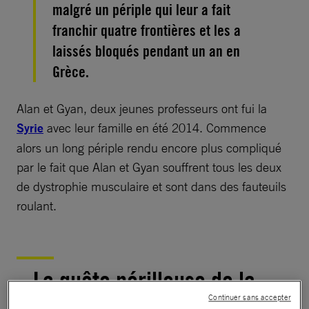
malgré un périple qui leur a fait
franchir quatre frontières et les a
laissés bloqués pendant un an en
Grèce.
Alan et Gyan, deux jeunes professeurs ont fui la
Syrie
avec leur famille en été 2014. Commence
alors un long périple rendu encore plus compliqué
par le fait que Alan et Gyan souffrent tous les deux
de dystrophie musculaire et sont dans des fauteuils
roulant.
La quête périlleuse de la
Continuer sans accepter
sécurité