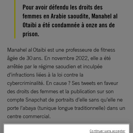
Pour avoir défendu les droits des
femmes en Arabie saoudite, Manahel al
Otaibi a été condamnée à onze ans de
prison.
Manahel al Otaibi est une professeure de fitness
âgée de 30 ans. En novembre 2022, elle a été
arrêtée par le régime saoudien et inculpée
d’infractions liées à la loi contre la
cybercriminalité. En cause ? Ses tweets en faveur
des droits des femmes et la publication sur son
compte Snapchat de portraits d’elle sans qu’elle ne
porte l’abaya (tunique longue traditionnelle) dans un
centre commercial.
Continuer sans accepter