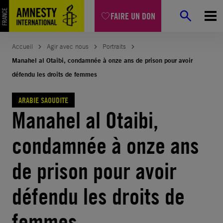
Aller
FAIRE UN DON
au
contenu
Accueil
Agir avec nous
Portraits
Manahel al Otaibi, condamnée à onze ans de prison pour avoir
défendu les droits de femmes
ARABIE SAOUDITE
Manahel al Otaibi,
condamnée à onze ans
de prison pour avoir
défendu les droits de
femmes