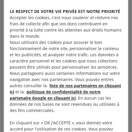
LE RESPECT DE VOTRE VIE PRIVÉE EST NOTRE PRIORITÉ
Accepter les cookies, c'est nous soutenir et réduire nos
frais de collecte afin que vos dons contribuent en
Telle est la réalité du traitement
priorité à la lutte contre les atteintes aux droits humains
réservé aux femmes saoudiennes
dans le monde.
que les autorités cherchent à
Nous utilisons des cookies pour assurer le bon
fonctionnement de notre site, personnaliser le contenu
dissimuler derrière leur image
et les publicités, et analyser notre trafic. Les données à
médiatique. Toute activité en
caractère personnel et les cookies que nous collectons
peuvent être utilisés pour personnaliser les annonces.
faveur du féminisme et des droits
Nous partageons aussi certaines informations sur votre
des femmes est criminalisée.
navigation avec nos partenaires. Vous pouvez entres
Fawzia al Otaibi, sœur de Manahel.
autres consulter la
liste de nos partenaires en cliquant
ici
et la
politique de confidentialité de notre
partenaire Google en cliquant ici
. En aucun cas les
données de nos bases ne sont revendues ou utilisées à
des fins commerciales.
Les autorités ont jugé que sa tenue était « indécente
En cliquant sur « OK J'ACCEPTE », vous donnez votre
» et que ses publications sur les réseaux sociaux
accord pour l'utilisation de ces cookies. Vous pouvez