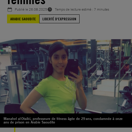
Publié le
26.08.2025
Temps de lecture estimé : 7 minutes
ARABIE SAOUDITE
LIBERTÉ D'EXPRESSION
Manahel al Otaibi, professeure de fitness âgée de 29 ans, condamnée à onze
ans de prison en Arabie Saoudite