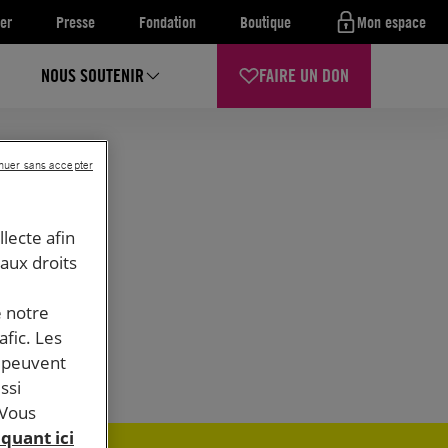
er
Presse
Fondation
Boutique
Mon espace
NOUS SOUTENIR
FAIRE UN DON
nuer sans accepter
llecte afin
 aux droits
e notre
afic. Les
s peuvent
ssi
 Vous
iquant ici