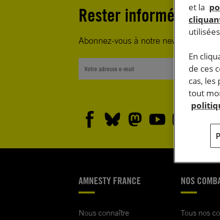
et la
po
Rester informé·e
cliquant
utilisée
Abonnez-vous à notre newsletter heb
En cliqu
de ces 
cas, les
tout mom
politi
AMNESTY FRANCE
NOS COMB
Nous connaître
Tous nos c