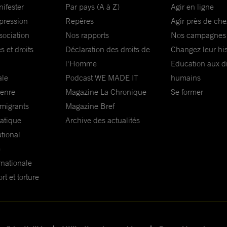
nifester
Par pays (A à Z)
Agir en ligne
xpression
Repères
Agir près de che
sociation
Nos rapports
Nos campagnes
s et droits
Déclaration des droits de
Changez leur his
l'Homme
Education aux dr
ale
Podcast WE MADE IT
humains
genre
Magazine La Chronique
Se former
 migrants
Magazine Bref
matique
Archive des actualités
ational
e
rnationale
t et torture