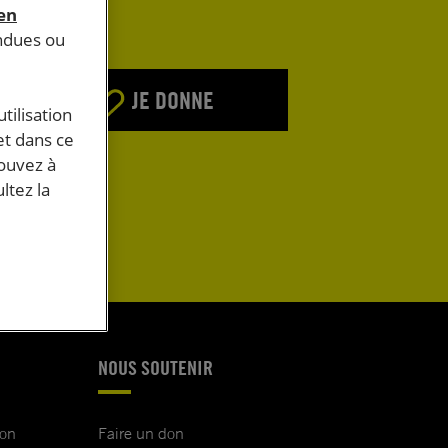
 en
endues ou
JE DONNE
tilisation
et dans ce
pouvez à
E
ltez la
NOUS SOUTENIR
ion
Faire un don