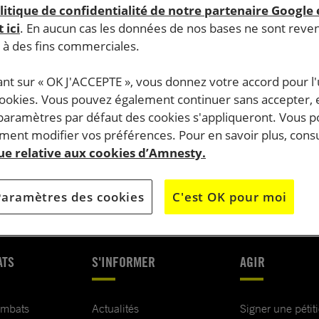
litique de confidentialité de notre partenaire Google
 ici
. En aucun cas les données de nos bases ne sont rev
s à des fins commerciales.
do.
J’AGIS
ant sur « OK J'ACCEPTE », vous donnez votre accord pour l'u
cookies. Vous pouvez également continuer sans accepter, 
OK
 paramètres par défaut des cookies s'appliqueront. Vous 
JE M’ENGAG
ent modifier vos préférences. Pour en savoir plus, consu
que relative aux cookies d’Amnesty.
Paramètres des cookies
C'est OK pour moi
ATS
S'INFORMER
AGIR
ombats
Actualités
Signer une pétit