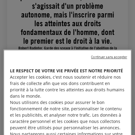
s'agissait d'un problème
autonome, mais l'inscrire parmi
les atteintes aux droits
fondamentaux de l'homme, dont
le premier est le droit à la vie.
Robert Badinter, Garde des sceaux à l’initiative de l’abolition de la
peine de mort en France
Continuer sans accepter
LE RESPECT DE VOTRE VIE PRIVÉE EST NOTRE PRIORITÉ
Accepter les cookies, c'est nous soutenir et réduire nos
frais de collecte afin que vos dons contribuent en
priorité à la lutte contre les atteintes aux droits humains
dans le monde.
Nous utilisons des cookies pour assurer le bon
fonctionnement de notre site, personnaliser le contenu
et les publicités, et analyser notre trafic. Les données à
Je ne m’arrêterai que lorsque le
caractère personnel et les cookies que nous collectons
Liban et tous les autres pays
peuvent être utilisés pour personnaliser les annonces.
auront aboli la peine de mort.
Nous partageons aussi certaines informations sur votre