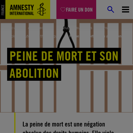
Aller
FAIRE UN DON
au
contenu
Accueil
Agir avec nous
Éduquer aux droits humains
Explorer toutes nos thématiques
Peine de mort et son abolition
PEINE DE MORT ET SON
ABOLITION
La peine de mort est une négation