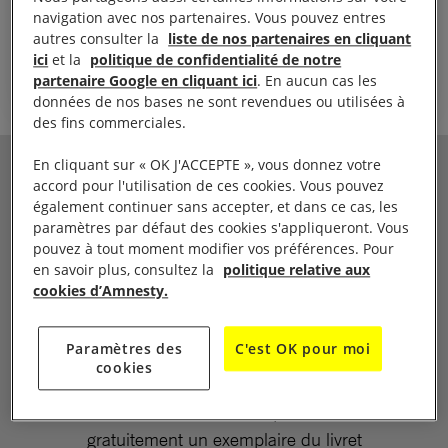
navigation avec nos partenaires. Vous pouvez entres
Antoinette Chahine, Ancienne condamnée à mort et militante
autres consulter la
liste de nos partenaires en cliquant
contre la peine de mort au Liban
ici
et la
politique de confidentialité de notre
partenaire Google en cliquant ici
. En aucun cas les
données de nos bases ne sont revendues ou utilisées à
des fins commerciales.
En cliquant sur « OK J'ACCEPTE », vous donnez votre
LE LIVRET PÉDAGOGIQUE
accord pour l'utilisation de ces cookies. Vous pouvez
également continuer sans accepter, et dans ce cas, les
paramètres par défaut des cookies s'appliqueront. Vous
Ce livret propose plusieurs modules
pouvez à tout moment modifier vos préférences. Pour
progressifs d’activités clés en main pour
en savoir plus, consultez la
politique relative aux
cookies d’Amnesty.
aborder la peine de mort sous l’angle de la
justice et de ses liens avec les droits humains
Paramètres des
C'est OK pour moi
en se basant sur les textes de référence, tels
cookies
que la DUDH. Enseignantes, enseignants,
animateurs, animatrices : pour recevoir
gratuitement un exemplaire du livret