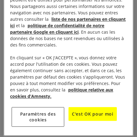
vidéaste Nota Bene, se penche sur cette question.
Nous partageons aussi certaines informations sur votre
navigation avec nos partenaires. Vous pouvez entres
autres consulter la
liste de nos partenaires en cliquant
ici
et la
politique de confidentialité de notre
partenaire Google en cliquant ici
. En aucun cas les
données de nos bases ne sont revendues ou utilisées à
des fins commerciales.
En cliquant sur « OK J'ACCEPTE », vous donnez votre
accord pour l'utilisation de ces cookies. Vous pouvez
également continuer sans accepter, et dans ce cas, les
paramètres par défaut des cookies s'appliqueront. Vous
pouvez à tout moment modifier vos préférences. Pour
en savoir plus, consultez la
politique relative aux
Le visionnage de cette vidéo entraîne un
cookies d’Amnesty.
dépôt de cookies de la part de YouTube. Si
vous souhaitez lire la vidéo, vous devez
Paramètres des
C'est OK pour moi
cookies
consentir aux cookies pour une publicité
ciblée en cliquant sur le bouton ci-dessous.