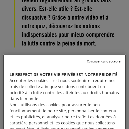
revient régulièrement au gré des faits
divers. Est-elle utile ? Est-elle
dissuasive ? Grâce à notre vidéo et à
notre quiz, découvrez les notions
indispensables pour mieux comprendre
la lutte contre la peine de mort.
1. Regardez la vidéo
Continuer sans accepter
LE RESPECT DE VOTRE VIE PRIVÉE EST NOTRE PRIORITÉ
Qu’est-ce que la peine de mort ? Est-elle utile pour
Accepter les cookies, c'est nous soutenir et réduire nos
réduire la criminalité ? Est-elle utile face au
frais de collecte afin que vos dons contribuent en
priorité à la lutte contre les atteintes aux droits humains
terrorisme ? Vous vous êtes sans doute déjà posé
dans le monde.
ces questions et vous en avez sans doute déjà
Nous utilisons des cookies pour assurer le bon
débattu. La France l’a aboli en 1981, et le nombre
fonctionnement de notre site, personnaliser le contenu
et les publicités, et analyser notre trafic. Les données à
d’États abolitionnistes dans le monde ne cesse de
caractère personnel et les cookies que nous collectons
croître. Ce « Voir pour comprendre » raconté par le
peuvent être utilisés pour personnaliser les annonces.