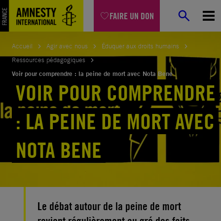
Aller
FAIRE UN DON
au
contenu
Accueil
Agir avec nous
Éduquer aux droits humains
Ressources pédagogiques
Voir pour comprendre : la peine de mort avec Nota Bene
VOIR POUR COMPRENDRE
: LA PEINE DE MORT AVEC
NOTA BENE
Le débat autour de la peine de mort