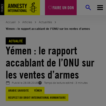
Aller
FAIRE UN DON
au
contenu
Accueil
Articles
Actualités
Yémen : le rapport accablant de l’ONU sur les ventes d’armes
ACTUALITÉ
Yémen : le rapport
accablant de l’ONU sur
les ventes d’armes
Publié le
28.08.2018
Temps de lecture estimé : 3 minutes
ARABIE SAOUDITE
YÉMEN
RESPECT DU DROIT INTERNATIONAL HUMANITAIRE