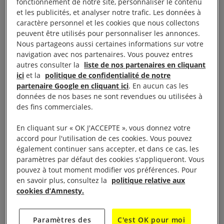
fonctionnement de notre site, personnaliser le contenu
des civils.
et les publicités, et analyser notre trafic. Les données à
caractère personnel et les cookies que nous collectons
La coalition menée par l’
Arabie saoudite
et les
peuvent être utilisés pour personnaliser les annonces.
Nous partageons aussi certaines informations sur votre
forces qui se sont alliées à elle, les Houthis et les
navigation avec nos partenaires. Vous pouvez entres
forces fidèles au gouvernement yéménite ont sans
autres consulter la
liste de nos partenaires en cliquant
relâche mené des attaques illégales, restreint l’accès
ici
et la
politique de confidentialité de notre
partenaire Google en cliquant ici
. En aucun cas les
à l’aide humanitaire, largement procédé à des
données de nos bases ne sont revendues ou utilisées à
arrestations arbitraires, à des
disparitions forcées
, à
des fins commerciales.
l’enrôlement d’enfants, et commis d’autres graves
En cliquant sur « OK J'ACCEPTE », vous donnez votre
violations qui ont infligé et qui continuent d’infliger
accord pour l'utilisation de ces cookies. Vous pouvez
des souffrances inimaginables à la population civile
également continuer sans accepter, et dans ce cas, les
yéménite.
paramètres par défaut des cookies s'appliqueront. Vous
pouvez à tout moment modifier vos préférences. Pour
en savoir plus, consultez la
politique relative aux
cookies d’Amnesty.
Paramètres des
C'est OK pour moi