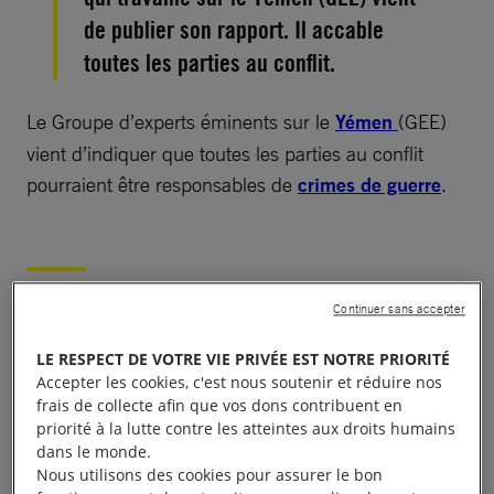
de publier son rapport. Il accable
toutes les parties au conflit.
Le Groupe d’experts éminents sur le
Yémen
(GEE)
vient d’indiquer que toutes les parties au conflit
pourraient être responsables de
crimes de guerre
.
Une confirmation de nos
Continuer sans accepter
nombreuses recherches
LE RESPECT DE VOTRE VIE PRIVÉE EST NOTRE PRIORITÉ
Accepter les cookies, c'est nous soutenir et réduire nos
frais de collecte afin que vos dons contribuent en
Cela confirme ce que nous savons depuis trois ans,
priorité à la lutte contre les atteintes aux droits humains
à savoir que toutes les parties au conflit au Yémen
dans le monde.
Nous utilisons des cookies pour assurer le bon
ont agi sans le moindre respect à l’égard de la vie