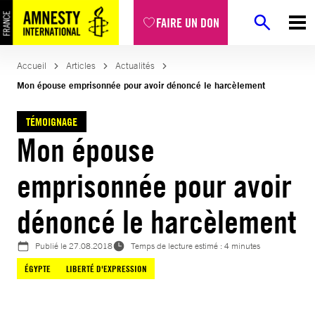
Aller
FAIRE UN DON
au
contenu
Accueil
Articles
Actualités
Mon épouse emprisonnée pour avoir dénoncé le harcèlement
TÉMOIGNAGE
Mon épouse
emprisonnée pour avoir
dénoncé le harcèlement
Publié le
27.08.2018
Temps de lecture estimé : 4 minutes
ÉGYPTE
LIBERTÉ D'EXPRESSION