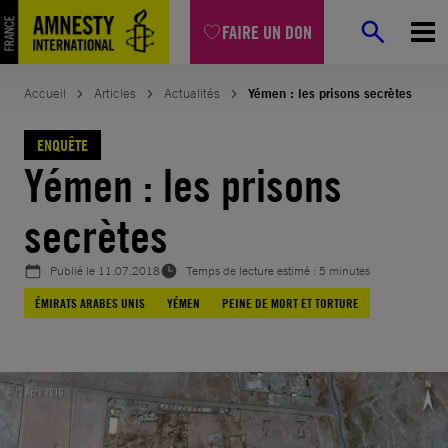
Aller
FAIRE UN DON
au
contenu
Accueil
Articles
Actualités
Yémen : les prisons secrètes
ENQUÊTE
Yémen : les prisons
secrètes
Publié le
11.07.2018
Temps de lecture estimé : 5 minutes
ÉMIRATS ARABES UNIS
YÉMEN
PEINE DE MORT ET TORTURE