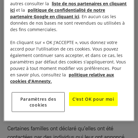
autres consulter la
liste de nos partenaires en cliquant
ici
et la
politique de confidentialité de notre
partenaire Google en cliquant ici
. En aucun cas les
données de nos bases ne sont revendues ou utilisées à
Nous n'avons aucune idée de
des fins commerciales.
l'endroit où il se trouve, Dieu seul
sait s'il est encore en vie. Notre
En cliquant sur « OK J'ACCEPTE », vous donnez votre
accord pour l'utilisation de ces cookies. Vous pouvez
père est mort de chagrin il y a un
également continuer sans accepter, et dans ce cas, les
mois. Il est mort sans savoir où
paramètres par défaut des cookies s'appliqueront. Vous
se trouvait son fils.
pouvez à tout moment modifier vos préférences. Pour
en savoir plus, consultez la
politique relative aux
cookies d’Amnesty.
Paramètres des
C'est OK pour moi
La sœur d’un homme âgé de 44 ans arrêté à Aden
cookies
fin 2016 a déclaré :
Certaines familles ont déclaré qu’elles ont été
contactées par des individus qui leur ont annoncé