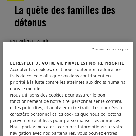
La quête des familles des
détenus
Lien vidéo invalide
Continuer sans accepter
Les mères, les épouses et les sœurs des victimes de
LE RESPECT DE VOTRE VIE PRIVÉE EST NOTRE PRIORITÉ
disparitions forcées
organisent des manifestations
Accepter les cookies, c'est nous soutenir et réduire nos
depuis près de deux ans, faisant la tournée des
frais de collecte afin que vos dons contribuent en
bureaux du gouvernement et des bureaux chargés
priorité à la lutte contre les atteintes aux droits humains
dans le monde.
des poursuites, des services de sécurité, des
Nous utilisons des cookies pour assurer le bon
prisons, des bases de la coalition et de diverses
fonctionnement de notre site, personnaliser le contenu
structures traitant les plaintes relatives aux droits
et les publicités, et analyser notre trafic. Les données à
caractère personnel et les cookies que nous collectons
humains.
peuvent être utilisés pour personnaliser les annonces.
Nous partageons aussi certaines informations sur votre
navigation avec nos partenaires. Vous pouvez entres