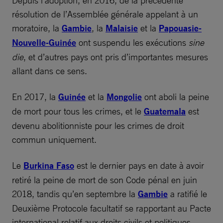
Depuis l’adoption, en 2016, de la précédente
résolution de l’Assemblée générale appelant à un
moratoire, la
Gambie
, la
Malaisie
et la
Papouasie-
Nouvelle-Guinée
ont suspendu les exécutions
sine
die
, et d’autres pays ont pris d’importantes mesures
allant dans ce sens.
En 2017, la
Guinée
et la
Mongolie
ont aboli la peine
de mort pour tous les crimes, et le
Guatemala
est
devenu abolitionniste pour les crimes de droit
commun uniquement.
Le
Burkina Faso
est le dernier pays en date à avoir
retiré la peine de mort de son Code pénal en juin
2018, tandis qu’en septembre la
Gambie
a ratifié le
Deuxième Protocole facultatif se rapportant au Pacte
international relatif aux droits civils et politiques,