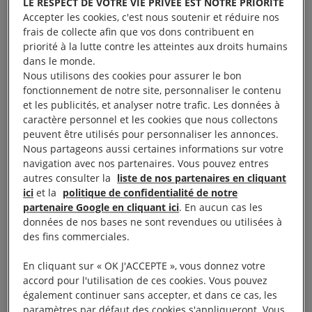
à 117 en 2016.
LE RESPECT DE VOTRE VIE PRIVÉE EST NOTRE PRIORITÉ
Accepter les cookies, c'est nous soutenir et réduire nos
frais de collecte afin que vos dons contribuent en
Une minorité de pays (36) a voté contre, tandis que
priorité à la lutte contre les atteintes aux droits humains
30 se sont abstenus. Pour la première fois, la
dans le monde.
République démocratique du Congo
, la Dominique
Nous utilisons des cookies pour assurer le bon
fonctionnement de notre site, personnaliser le contenu
et la
Malaisie
, qui s’étaient toujours opposées à
et les publicités, et analyser notre trafic. Les données à
cette résolution, ont voté pour, tandis qu’Antigua-et-
caractère personnel et les cookies que nous collectons
peuvent être utilisés pour personnaliser les annonces.
Barbuda est passé de l’opposition à l’abstention.
Nous partageons aussi certaines informations sur votre
navigation avec nos partenaires. Vous pouvez entres
La
Guinée équatoriale
, la
Gambie
, Maurice, le
autres consulter la
liste de nos partenaires en cliquant
Rwanda
et les Seychelles ont de nouveau voté en
ici
et la
politique de confidentialité de notre
partenaire Google en cliquant ici
. En aucun cas les
faveur d’un moratoire sur les exécutions, ce qu’ils
données de nos bases ne sont revendues ou utilisées à
n’avaient pas fait en 2016.
des fins commerciales.
En cliquant sur « OK J'ACCEPTE », vous donnez votre
Seuls deux pays ont modifié leur vote de manière
accord pour l'utilisation de ces cookies. Vous pouvez
négative par rapport à décembre 2016 :
Bahreïn
a
également continuer sans accepter, et dans ce cas, les
voté contre alors qu’il s’était abstenu, et le Suriname
paramètres par défaut des cookies s'appliqueront. Vous