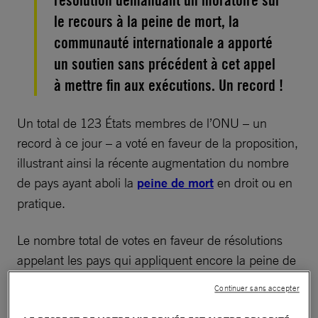
résolution demandant un moratoire sur
le recours à la peine de mort, la
communauté internationale a apporté
un soutien sans précédent à cet appel
à mettre fin aux exécutions. Un record !
Un total de 123 États membres de l’ONU – un
record à ce jour – a voté en faveur de la proposition,
illustrant ainsi la récente augmentation du nombre
de pays ayant aboli la
peine de mort
en droit ou en
pratique.
Le nombre total de votes en faveur de résolutions
appelant les pays qui appliquent encore la peine de
mort à instaurer un moratoire sur les exécutions en
Continuer sans accepter
vue d’abolir ce châtiment est passé de 104 en 2007