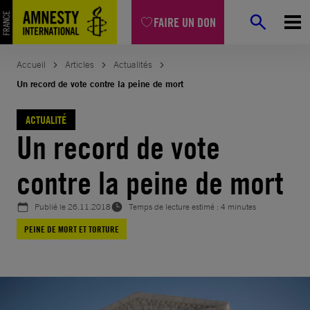
Aller
FAIRE UN DON
au
contenu
Accueil
Articles
Actualités
Un record de vote contre la peine de mort
ACTUALITÉ
Un record de vote
contre la peine de mort
Publié le
26.11.2018
Temps de lecture estimé : 4 minutes
PEINE DE MORT ET TORTURE