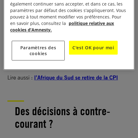
possibilité d’obtenir justice pour les crimes qu’ils ont
également continuer sans accepter, et dans ce cas, les
subis.
paramètres par défaut des cookies s'appliqueront. Vous
pouvez à tout moment modifier vos préférences. Pour
en savoir plus, consultez la
politique relative aux
L’annonce faite par la Gambie est tout
cookies d’Amnesty.
particulièrement affligeante, car la procureure de la
CPI, Fatou Bensouda, est elle-même gambienne et
Paramètres des
C'est OK pour moi
elle soutient fermement la justice internationale et le
cookies
combat contre l’impunité au niveau mondial.
Lire aussi :
l’Afrique du Sud se retire de la CPI
Des décisions à contre-
courant ?