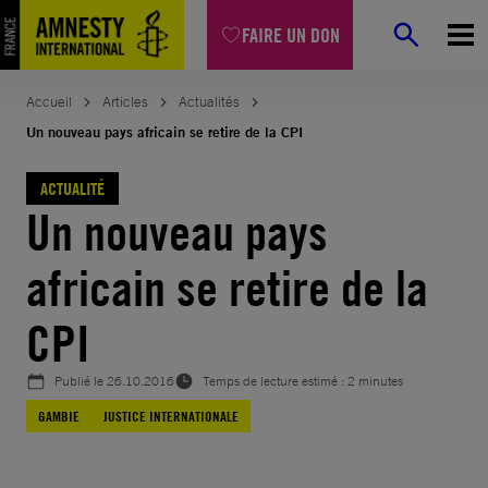
Aller
FAIRE UN DON
au
contenu
Accueil
Articles
Actualités
Un nouveau pays africain se retire de la CPI
ACTUALITÉ
Un nouveau pays
africain se retire de la
CPI
Publié le
26.10.2016
Temps de lecture estimé : 2 minutes
GAMBIE
JUSTICE INTERNATIONALE