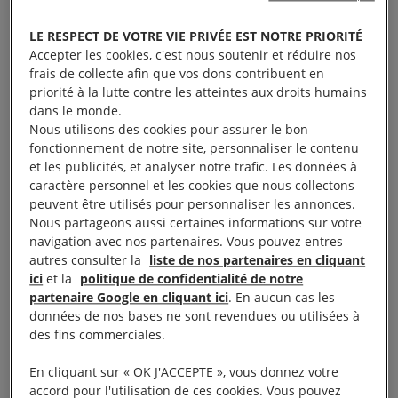
se retirer, la Gambie lui emboîte le pas.
Des décisions plus qu’inquiétantes.
LE RESPECT DE VOTRE VIE PRIVÉE EST NOTRE PRIORITÉ
Accepter les cookies, c'est nous soutenir et réduire nos
frais de collecte afin que vos dons contribuent en
C’est le 25 octobre que le ministre gambien de
priorité à la lutte contre les atteintes aux droits humains
l’Information a annoncé le retrait de la Gambie de la
dans le monde.
Nous utilisons des cookies pour assurer le bon
Cour pénale internationale (CPI).
fonctionnement de notre site, personnaliser le contenu
et les publicités, et analyser notre trafic. Les données à
Cette annonce est un coup porté à des millions de
caractère personnel et les cookies que nous collectons
victimes à travers le monde, en particulier car elle
peuvent être utilisés pour personnaliser les annonces.
Nous partageons aussi certaines informations sur votre
intervient peu après la décision prise récemment
navigation avec nos partenaires. Vous pouvez entres
par l’Afrique du Sud et le Burundi de se retirer eux
autres consulter la
liste de nos partenaires en cliquant
aussi de la CPI. Dans sa déclaration, le ministre de
ici
et la
politique de confidentialité de notre
partenaire Google en cliquant ici
. En aucun cas les
l’Information reproche à la Cour de persécuter et
données de nos bases ne sont revendues ou utilisées à
d’humilier des personnes de couleur, en particulier
des fins commerciales.
des Africains, mais rien n’est plus faux. Pour de
En cliquant sur « OK J'ACCEPTE », vous donnez votre
nombreux Africains, la CPI représente la seule
accord pour l'utilisation de ces cookies. Vous pouvez