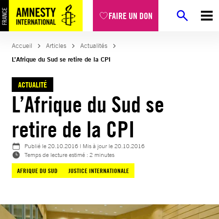
Aller
FAIRE UN DON
au
contenu
Accueil
Articles
Actualités
L’Afrique du Sud se retire de la CPI
ACTUALITÉ
L’Afrique du Sud se
retire de la CPI
Publié le
20.10.2016
| Mis à jour le
20.10.2016
Temps de lecture estimé : 2 minutes
AFRIQUE DU SUD
JUSTICE INTERNATIONALE