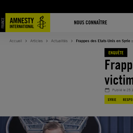
Aller
au
contenu
NOUS CONNAÎTRE
Accueil
Articles
Actualités
Frappes des Etats-Unis en Syrie :
ENQUÊTE
Frapp
victim
Publié le
25.
SYRIE
RESPE