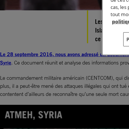
cas, les
tout mom
Les frappes aé
politi
Islamique (EI)
ce que révèle 
Le 28 septembre 2016, nous avons adressé un document 
Syrie
. Ce document réunit et analyse des informations pro
Le commandement militaire américain (CENTCOM), qui dirige 
plus, il a peut-être mené des attaques illégales qui ont tué
contentent d’ailleurs de reconnaître qu’une seule mort cau