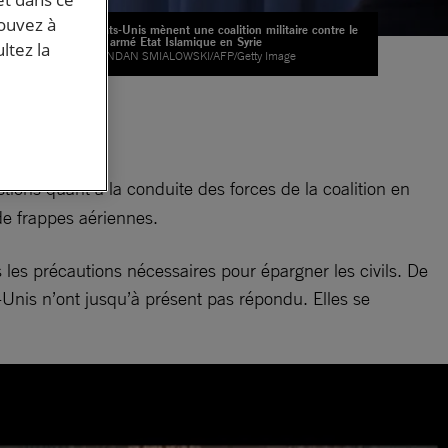
pouvez à
Les Etats-Unis mènent une coalition militaire contre le
groupe armé Etat Islamique en Syrie
ltez la
© BRENDAN SMIALOWSKI/AFP/Getty Image
est
tions quant à la conduite des forces de la coalition en
de frappes aériennes.
 les précautions nécessaires pour épargner les civils. De
ts-Unis n’ont jusqu’à présent pas répondu. Elles se