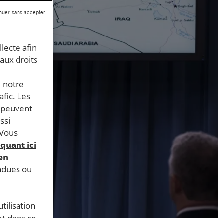
nuer sans accepter
llecte afin
 aux droits
e notre
afic. Les
s peuvent
ssi
 Vous
iquant ici
 en
endues ou
tilisation
et dans ce