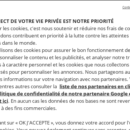
Conti
PECT DE VOTRE VIE PRIVÉE EST NOTRE PRIORITÉ
 les cookies, c'est nous soutenir et réduire nos frais de co
dons contribuent en priorité à la lutte contre les atteintes
 dans le monde.
ilisons des cookies pour assurer le bon fonctionnement d
rsonnaliser le contenu et les publicités, et analyser notre tr
 à caractère personnel et les cookies que nous collecton
lisés pour personnaliser les annonces. Nous partageons au
s informations sur votre navigation avec nos partenaires.
ntres autres consulter la
liste de nos partenaires en cl
litique de confidentialité de notre partenaire Google
 ici
. En aucun cas les données de nos bases ne sont rev
s à des fins commerciales.
ant sur « OK J'ACCEPTE », vous donnez votre accord pour l'u
cookies. Vous pouvez également continuer sans accepter, 