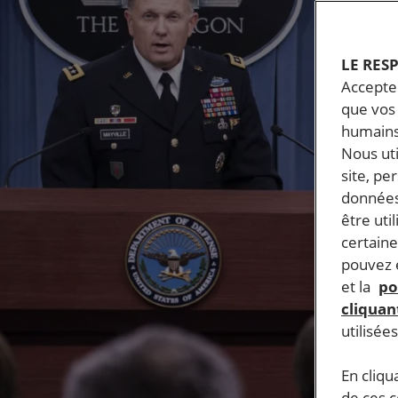
LE RES
Accepter
que vos 
humains
Nous ut
site, pe
données
être uti
certaine
pouvez e
et la
po
cliquant
utilisée
En cliqu
de ces 