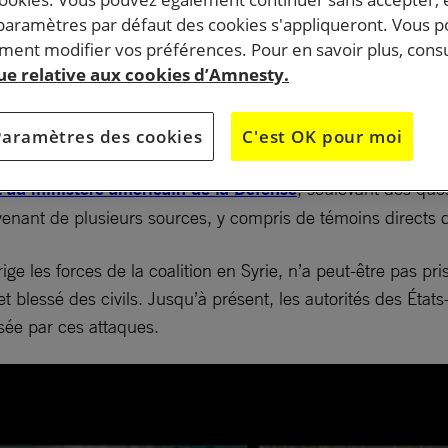
 paramètres par défaut des cookies s'appliqueront. Vous 
ent modifier vos préférences. Pour en savoir plus, consu
riennes de la coalition contre le groupe armé Etat
que relative aux cookies d’Amnesty.
 auraient provoqué la mort d’environ 300 personnes. C’
l’étude réalisée par notre organisation de 11 frappes.
Paramètres des cookies
C'est OK pour moi
au ministère américain de la Défense
, soulevant des ques
venant de plusieurs sources, y compris de témoins directs 
les forces de la coalition en Syrie, n’a peut-être pas pris
 et blessé des civils. Jusqu’à présent, les autorités des Éta
sée par ces attaques.