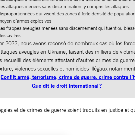
Les attaques menées sans discrimination, y compris les attaques
disproportionnées qui visent des zones à forte densité de populatio
moyen d’armes explosives
Les frappes aveugles menées sans discernement qui tuent ou bless
des civil·es
ier 2022, nous avons recensé de nombreux cas où les force
taques aveugles en Ukraine, faisant des milliers de victimes
 recueilli des éléments attestant d’autres crimes de guerre
orture, violences sexuelles et homicides illégaux notammen
:
Conflit armé, terrorisme, crime de guerre, crime contre 
Que dit le droit international ?
ales et de crimes de guerre soient traduits en justice et 