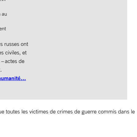
n au
ent
s russes ont
 civiles, et
 – actes de
t.
l’humanité…
que toutes les victimes de crimes de guerre commis dans le