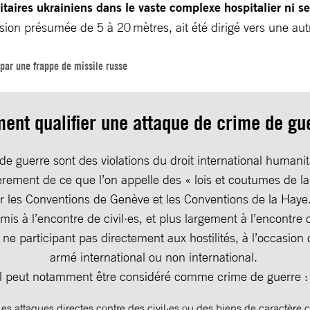
taires ukrainiens dans le vaste complexe hospitalier ni 
cision présumée de 5 à 20 mètres, ait été dirigé vers une au
par une frappe de missile russe
nt qualifier une attaque de crime de gu
de guerre sont des violations du droit international humanita
ièrement de ce que l’on appelle des « lois et coutumes de la
r les Conventions de Genève et les Conventions de la Haye. 
is à l’encontre de civil·es, et plus largement à l’encontre d
ne participant pas directement aux hostilités, à l’occasion d
armé international ou non international.
Il peut notamment être considéré comme crime de guerre 
Les attaques directes contre des civil·es ou des biens de caractère 