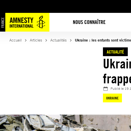
Aller
au
contenu
NOUS CONNAÎTRE
Accueil
Articles
Actualités
Ukraine : les enfants sont victim
ACTUALITÉ
Ukrai
frapp
Publié le
19.
UKRAINE