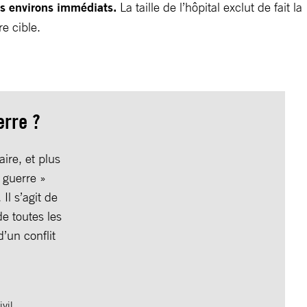
ses environs immédiats.
La taille de l’hôpital exclut de fait la
tre cible.
erre ?
ire, et plus
 guerre »
Il s’agit de
e toutes les
’un conflit
:
civil