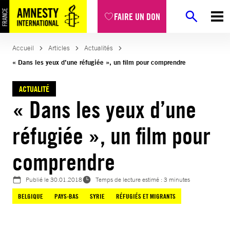
Aller
FAIRE UN DON
au
contenu
Accueil
Articles
Actualités
« Dans les yeux d’une réfugiée », un film pour comprendre
ACTUALITÉ
« Dans les yeux d’une
réfugiée », un film pour
comprendre
Publié le
30.01.2018
Temps de lecture estimé : 3 minutes
BELGIQUE
PAYS-BAS
SYRIE
RÉFUGIÉS ET MIGRANTS