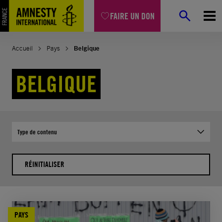
Aller
FAIRE UN DON
au
contenu
Accueil
Pays
Belgique
BELGIQUE
Type de contenu
RÉINITIALISER
PAYS