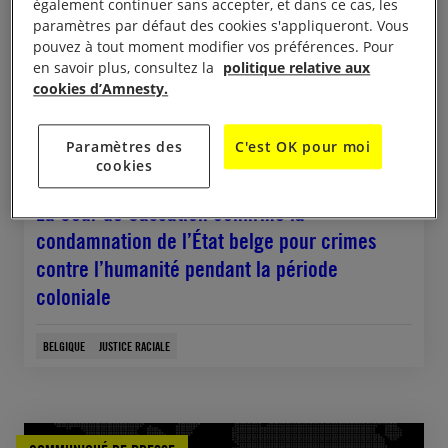
également continuer sans accepter, et dans ce cas, les
paramètres par défaut des cookies s'appliqueront. Vous
pouvez à tout moment modifier vos préférences. Pour
en savoir plus, consultez la
politique relative aux
cookies d’Amnesty.
Paramètres des
C'est OK pour moi
26 mai, 2026
cookies
Belgique : Affaire des cinq femmes métisses :
La Cour de Cassation confirme la
condamnation de l’État belge pour crimes
contre l’humanité pendant la période
coloniale
BELGIQUE
JUSTICE RACIALE