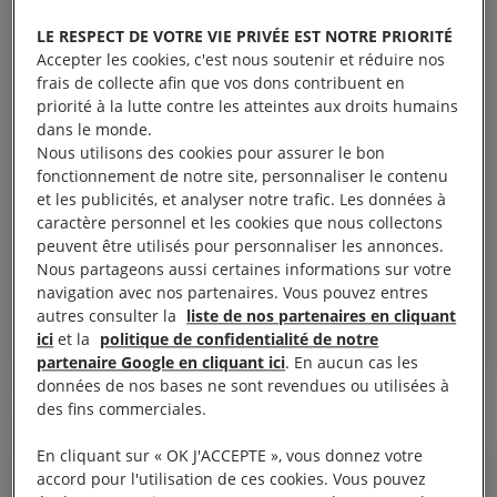
LE RESPECT DE VOTRE VIE PRIVÉE EST NOTRE PRIORITÉ
Accepter les cookies, c'est nous soutenir et réduire nos
frais de collecte afin que vos dons contribuent en
priorité à la lutte contre les atteintes aux droits humains
dans le monde.
Nous utilisons des cookies pour assurer le bon
fonctionnement de notre site, personnaliser le contenu
3 juin, 2026
et les publicités, et analyser notre trafic. Les données à
Belgique. Amnesty International se joint à la
caractère personnel et les cookies que nous collectons
plainte déposée contre FedEx pour des cas
peuvent être utilisés pour personnaliser les annonces.
de transit illégal d’armes vers Israël
Nous partageons aussi certaines informations sur votre
navigation avec nos partenaires. Vous pouvez entres
autres consulter la
liste de nos partenaires en cliquant
BELGIQUE
JUSTICE INTERNATIONALE
ici
et la
politique de confidentialité de notre
RESPECT DU DROIT INTERNATIONAL HUMANITAIRE
partenaire Google en cliquant ici
. En aucun cas les
données de nos bases ne sont revendues ou utilisées à
des fins commerciales.
En cliquant sur « OK J'ACCEPTE », vous donnez votre
COMMUNIQUÉ DE PRESSE
accord pour l'utilisation de ces cookies. Vous pouvez