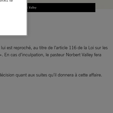
Norbert Valley
 le
 »
i est reproché, au titre de l’article 116 de la Loi sur les
nt ». En cas d’inculpation, le pasteur Norbert Valley fera
cision quant aux suites qu’il donnera à cette affaire.