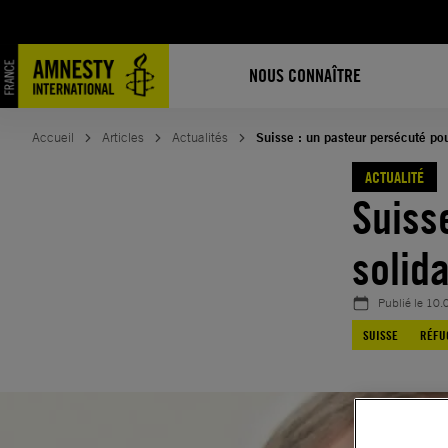
Aller
au
contenu
NOUS CONNAÎTRE
Accueil
Articles
Actualités
Suisse : un pasteur persécuté pou
ACTUALITÉ
Suiss
solida
Publié le
10.
SUISSE
RÉFU