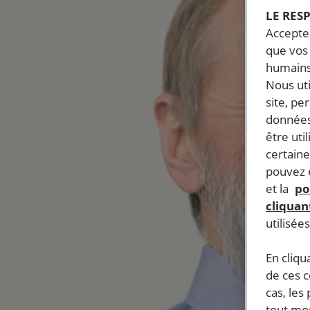
LE RES
Accepter
que vos 
humains
Nous ut
site, pe
données
être uti
certaine
pouvez e
et la
po
cliquant
utilisée
En cliqu
de ces 
cas, les
tout mom