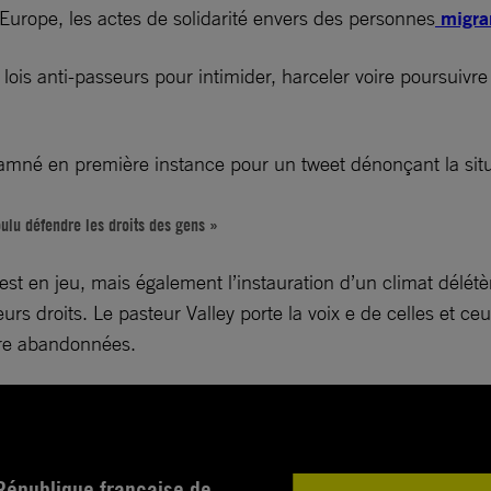
 Europe, les actes de solidarité envers des personnes
migra
s lois anti-passeurs pour intimider, harceler voire poursuiv
mné en première instance pour un tweet dénonçant la situa
oulu défendre les droits des gens »
 en jeu, mais également l’instauration d’un climat délétère
s droits. Le pasteur Valley porte la voix e de celles et ceu
être abandonnées.
République française de