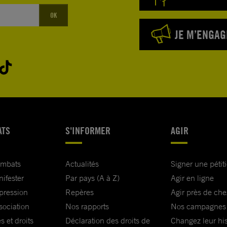
OK
JE M’ENGAG
ATS
S'INFORMER
AGIR
ombats
Actualités
Signer une pétit
nifester
Par pays (A à Z)
Agir en ligne
xpression
Repères
Agir près de che
sociation
Nos rapports
Nos campagnes
s et droits
Déclaration des droits de
Changez leur his