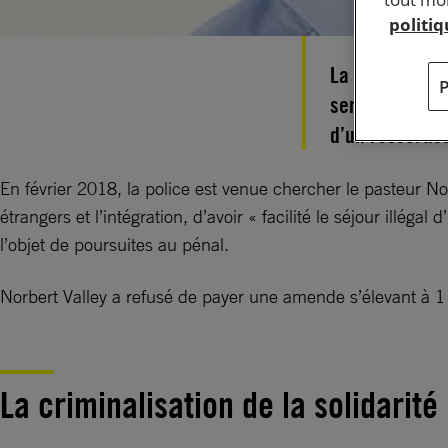
politi
La police est 
service religie
d’un ressortis
En février 2018, la police est venue chercher le pasteur Nor
étrangers et l’intégration, d’avoir « facilité le séjour illégal
l’objet de poursuites au pénal.
Norbert Valley a refusé de payer une amende s’élevant à 1 0
La criminalisation de la solidarité