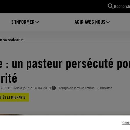
Recherch
S’INFORMER
AGIR AVEC NOUS
r sa solidarité
e : un pasteur persécuté po
rité
04.2019
| Mis à jour le
10.04.2019
Temps de lecture estimé : 2 minutes
GIÉS ET MIGRANTS
Conti