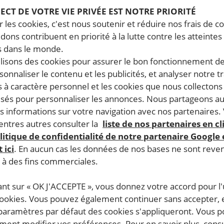
PECT DE VOTRE VIE PRIVÉE EST NOTRE PRIORITÉ
 les cookies, c'est nous soutenir et réduire nos frais de co
dons contribuent en priorité à la lutte contre les atteintes
 dans le monde.
ilisons des cookies pour assurer le bon fonctionnement d
rsonnaliser le contenu et les publicités, et analyser notre tr
 à caractère personnel et les cookies que nous collecton
lisés pour personnaliser les annonces. Nous partageons au
s informations sur votre navigation avec nos partenaires.
ntres autres consulter la
liste de nos partenaires en cl
litique de confidentialité de notre partenaire Google
 ici
. En aucun cas les données de nos bases ne sont rev
s à des fins commerciales.
ant sur « OK J'ACCEPTE », vous donnez votre accord pour l'u
cookies. Vous pouvez également continuer sans accepter, 
 paramètres par défaut des cookies s'appliqueront. Vous 
ent modifier vos préférences. Pour en savoir plus, consu