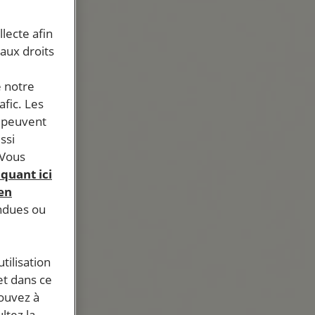
llecte afin
 aux droits
e notre
afic. Les
s peuvent
ssi
 Vous
iquant ici
 en
endues ou
tilisation
et dans ce
pouvez à
ltez la