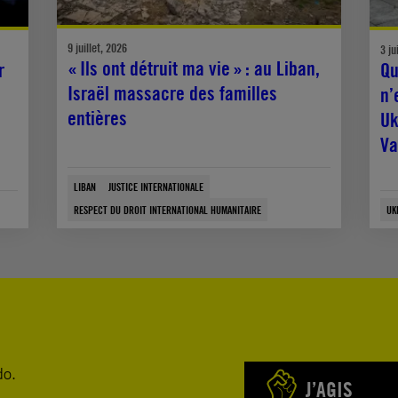
9 juillet, 2026
3 ju
« Ils ont détruit ma vie » : au Liban,
r
Qu
Israël massacre des familles
n’
entières
Uk
Va
LIBAN
JUSTICE INTERNATIONALE
RESPECT DU DROIT INTERNATIONAL HUMANITAIRE
UK
do.
J’AGIS