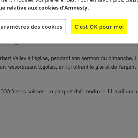
que relative aux cookies d’Amnesty.
venue le chercher un dimanche matin à l’église pendant
Paramètres des cookies
C'est OK pour moi
ux. Il lui est reproché d’avoir « facilité le séjour illégal
sant togolais.
bert Valley à l’église, pendant son sermon du dimanche. Il lu
 d’un ressortissant togolais, en lui offrant le gîte et de l’arge
00 francs suisses. Le parquet doit rendre le 11 avril une dé