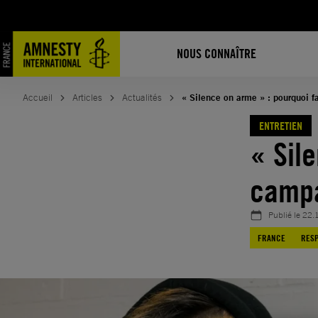
Aller
au
contenu
NOUS CONNAÎTRE
Accueil
Articles
Actualités
« Silence on arme » : pourquoi 
ENTRETIEN
« Sil
campa
Publié le
22.
FRANCE
RESP