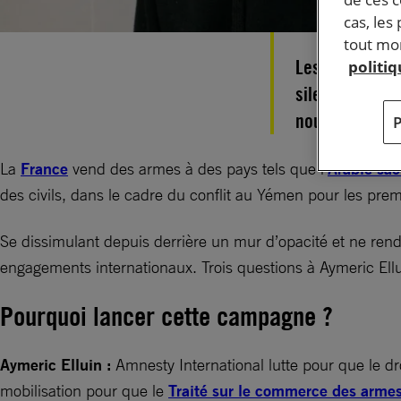
cas, les
tout mom
Les ventes d’
politi
silence ; le s
nous lançon l
La
France
vend des armes à des pays tels que l’
Arabie sao
des civils, dans le cadre du conflit au Yémen pour les prem
Se dissimulant depuis derrière un mur d’opacité et ne re
engagements internationaux. Trois questions à Aymeric Ell
Pourquoi lancer cette campagne ?
Aymeric Elluin :
Amnesty International lutte pour que le dr
mobilisation pour que le
Traité sur le commerce des arme