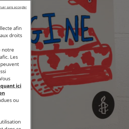
nuer sans accepter
llecte afin
 aux droits
e notre
afic. Les
s peuvent
ssi
 Vous
iquant ici
 en
endues ou
tilisation
et dans ce