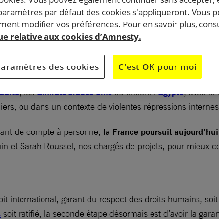
 paramètres par défaut des cookies s'appliqueront. Vous 
ent modifier vos préférences. Pour en savoir plus, consu
armes de la France ne peuvent plus être passées sous
que relative aux cookies d’Amnesty.
ort de populations civiles en dépend. Raison pour laquel
a campagne « Silence on arme ». Entretien.
Paramètres des cookies
C'est OK pour moi
udite
, les
Émirats arabes unis
ou encore l’
Égypte
, avec le
iers, ou dans un contexte de violentes répressions internes 
ndant de compte à personne,
la France poursuit aujourd’hui
uin et Sarah Roussel, nos chargés de projets, pour mieux 
oit international, garant du respect des droits humains, soi
s
soit ratifié, la seconde étape désormais est d’avoir la gar