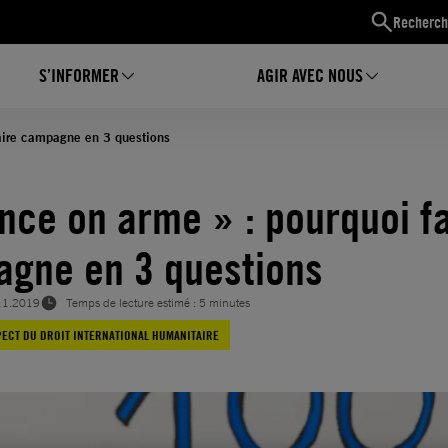
Recherch
S’INFORMER
AGIR AVEC NOUS
faire campagne en 3 questions
ence on arme » : pourquoi f
gne en 3 questions
11.2019
Temps de lecture estimé : 5 minutes
ECT DU DROIT INTERNATIONAL HUMANITAIRE