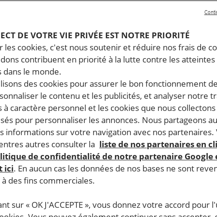
Conti
PECT DE VOTRE VIE PRIVÉE EST NOTRE PRIORITÉ
 les cookies, c'est nous soutenir et réduire nos frais de co
dons contribuent en priorité à la lutte contre les atteintes
 dans le monde.
ilisons des cookies pour assurer le bon fonctionnement d
rsonnaliser le contenu et les publicités, et analyser notre tr
 à caractère personnel et les cookies que nous collecton
lisés pour personnaliser les annonces. Nous partageons au
s informations sur votre navigation avec nos partenaires.
ntres autres consulter la
liste de nos partenaires en cl
litique de confidentialité de notre partenaire Google
 ici
. En aucun cas les données de nos bases ne sont rev
s à des fins commerciales.
ant sur « OK J'ACCEPTE », vous donnez votre accord pour l'u
cookies. Vous pouvez également continuer sans accepter, 