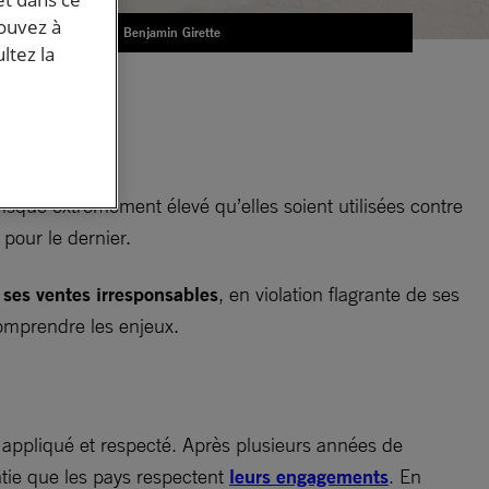
pouvez à
Credit : Benjamin Girette
ltez la
le
 risque extrêmement élevé qu’elles soient utilisées contre
pour le dernier.
 ses ventes irresponsables
, en violation flagrante de ses
comprendre les enjeux.
t appliqué et respecté. Après plusieurs années de
antie que les pays respectent
leurs engagements
. En