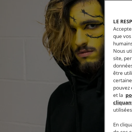
LE RES
Accepter
que vos 
humains
Nous ut
site, pe
données
être uti
certaine
pouvez e
et la
po
cliquant
utilisée
En cliqu
de ces 