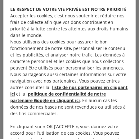
LE RESPECT DE VOTRE VIE PRIVÉE EST NOTRE PRIORITÉ
D’où viennent les Marches des fiertés ? Pourquoi
Accepter les cookies, c'est nous soutenir et réduire nos
sont-elles encore pertinentes aujourd’hui, plus
frais de collecte afin que vos dons contribuent en
priorité à la lutte contre les atteintes aux droits humains
spécialement après le confinement ? Comment
dans le monde.
peut-on se mobiliser pendant toute cette semaine
Nous utilisons des cookies pour assurer le bon
? Réécoutez notre podcast créé en 2020 à
fonctionnement de notre site, personnaliser le contenu
et les publicités, et analyser notre trafic. Les données à
l’occasion des 50 ans des Marches des
caractère personnel et les cookies que nous collectons
fiertés. Sebastien Tüller, Responsable des
peuvent être utilisés pour personnaliser les annonces.
droits LGBTI+ à Amnesty International France,
Nous partageons aussi certaines informations sur votre
navigation avec nos partenaires. Vous pouvez entres
Omar Didi, président du MAG jeunes LGBTI, et
autres consulter la
liste de nos partenaires en cliquant
Estelle Teurquetil, coordinatrice des actions
ici
et la
politique de confidentialité de notre
militantes à Amnesty International
partenaire Google en cliquant ici
. En aucun cas les
données de nos bases ne sont revendues ou utilisées à
France,
répondent à toutes vos questions
.
des fins commerciales.
En cliquant sur « OK J'ACCEPTE », vous donnez votre
accord pour l'utilisation de ces cookies. Vous pouvez