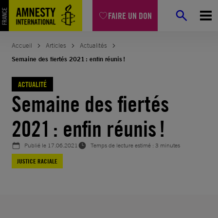
Aller
FAIRE UN DON
au
contenu
Accueil
Articles
Actualités
Semaine des fiertés 2021 : enfin réunis !
ACTUALITÉ
Semaine des fiertés
2021 : enfin réunis !
Publié le
17.06.2021
Temps de lecture estimé : 3 minutes
JUSTICE RACIALE