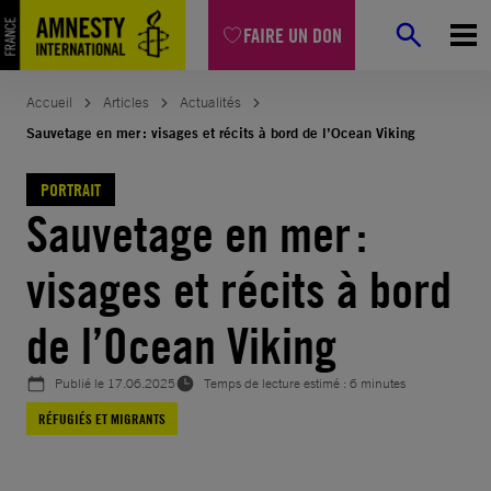
Aller
FAIRE UN DON
au
contenu
Accueil
Articles
Actualités
Sauvetage en mer : visages et récits à bord de l’Ocean Viking
PORTRAIT
Sauvetage en mer :
visages et récits à bord
de l’Ocean Viking
Publié le
17.06.2025
Temps de lecture estimé : 6 minutes
RÉFUGIÉS ET MIGRANTS