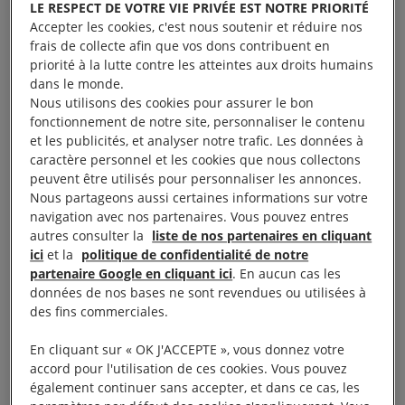
LE RESPECT DE VOTRE VIE PRIVÉE EST NOTRE PRIORITÉ
Accepter les cookies, c'est nous soutenir et réduire nos
© Image du film Save Our Souls de Jean-Baptiste
frais de collecte afin que vos dons contribuent en
priorité à la lutte contre les atteintes aux droits humains
Bonnet / Andana Films
dans le monde.
Nous utilisons des cookies pour assurer le bon
fonctionnement de notre site, personnaliser le contenu
Les gardes côtes libyens
et les publicités, et analyser notre trafic. Les données à
caractère personnel et les cookies que nous collectons
formés par l’Union
peuvent être utilisés pour personnaliser les annonces.
européenne
Nous partageons aussi certaines informations sur votre
navigation avec nos partenaires. Vous pouvez entres
autres consulter la
liste de nos partenaires en cliquant
Sur la route de la Méditerranée centrale,
ici
et la
politique de confidentialité de notre
partenaire Google en cliquant ici
. En aucun cas les
l’Italie et d’autres pays de l’UE ont renforcé le
données de nos bases ne sont revendues ou utilisées à
contrôle en encourageant les garde-côtes
des fins commerciales.
libyens à intercepter les personnes en
En cliquant sur « OK J'ACCEPTE », vous donnez votre
détresse en mer et à les renvoyer en Libye,
accord pour l'utilisation de ces cookies. Vous pouvez
en leur donnant les moyens de le faire. L’UE
également continuer sans accepter, et dans ce cas, les