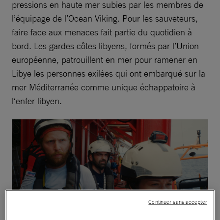
pressions en haute mer subies par les membres de
l’équipage de l’Ocean Viking. Pour les sauveteurs,
faire face aux menaces fait partie du quotidien à
bord. Les gardes côtes libyens, formés par l’Union
européenne, patrouillent en mer pour ramener en
Libye les personnes exilées qui ont embarqué sur la
mer Méditerranée comme unique échappatoire à
l‘enfer libyen.
Continuer sans accepter