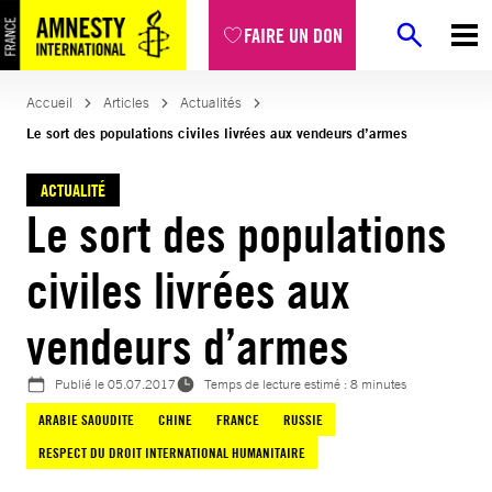
Aller
FAIRE UN DON
au
contenu
Accueil
Articles
Actualités
Le sort des populations civiles livrées aux vendeurs d’armes
ACTUALITÉ
Le sort des populations
civiles livrées aux
vendeurs d’armes
Publié le
05.07.2017
Temps de lecture estimé : 8 minutes
ARABIE SAOUDITE
CHINE
FRANCE
RUSSIE
RESPECT DU DROIT INTERNATIONAL HUMANITAIRE