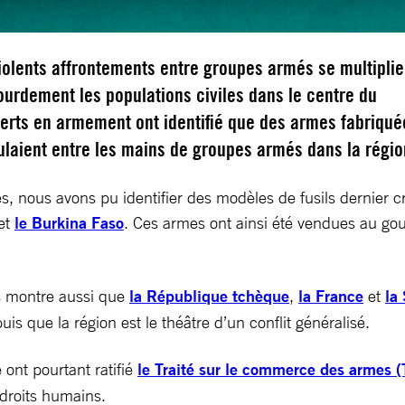
iolents affrontements entre groupes armés se multiplie
ourdement les populations civiles dans le centre du
perts en armement ont identifié que des armes fabriqué
ulaient entre les mains de groupes armés dans la régi
, nous avons pu identifier des modèles de fusils dernier cr
et
le Burkina Faso
. Ces armes ont ainsi été vendues au g
s montre aussi que
la République tchèque
,
la France
et
la
is que la région est le théâtre d’un conflit généralisé.
 ont pourtant ratifié
le Traité sur le commerce des armes 
s droits humains.