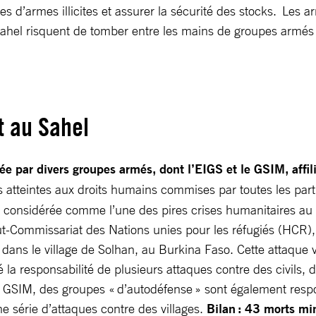
entes d’armes illicites et assurer la sécurité des stocks. Le
l risquent de tomber entre les mains de groupes armés vio
it au Sahel
e par divers groupes armés, dont l’EIGS et le GSIM, affil
ves atteintes aux droits humains commises par toutes les par
t considérée comme l’une des pires crises humanitaires au 
ut-Commissariat des Nations unies pour les réfugiés (HCR),
ns le village de Solhan, au Burkina Faso. Cette attaque vi
 la responsabilité de plusieurs attaques contre des civils, 
 au GSIM, des groupes « d’autodéfense » sont également res
ne série d’attaques contre des villages.
Bilan : 43 morts m