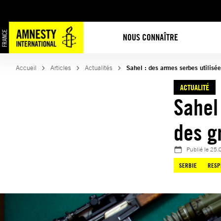
Aller
au
contenu
NOUS CONNAÎTRE
Accueil
Articles
Actualités
Sahel : des armes serbes utilis
ACTUALITÉ
Sahel
des 
Publié le
25.
SERBIE
RESP