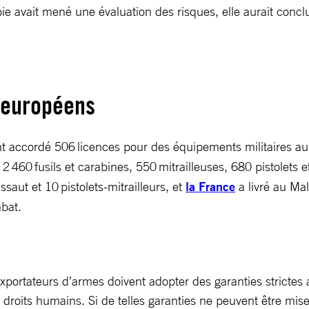
erbie avait mené une évaluation des risques, elle aurait con
s européens
accordé 506 licences pour des équipements militaires au M
2 460 fusils et carabines, 550 mitrailleuses, 680 pistolets et
saut et 10 pistolets-mitrailleurs, et
la France
a livré au Mal
mbat.
s exportateurs d’armes doivent adopter des garanties stricte
roits humains. Si de telles garanties ne peuvent être mises 