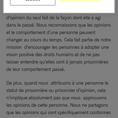
affiné notre approche afin de ne pas exclure une
personne du statut de prisonnier/prisonnière
d’opinion du seul fait de la façon dont elle a agi
dans le passé. Nous reconnaissons que les opinions
et le comportement d’une personne peuvent
changer au cours du temps. Cela fait partie de notre
mission d’encourager les personnes à adopter une
vision positive des droits humains et de ne pas
laisser entendre qu’elles sont à jamais prisonnières
de leur comportement passé.
De plus, quand nous attribuons à une personne le
statut de prisonnière ou prisonnier d’opinion, cela
n’implique absolument pas que nous approuvons
les opinions de cette personne. Nous ne partagons
que les opinions qui sont spécifiquement conformes