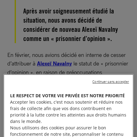
Après avoir soigneusement étudié la
situation, nous avons décidé de
considérer de nouveau Alexeï Navalny
comme un « prisonnier d’opinion ».
En février, nous avions décidé en interne de cesser
d’attribuer à
Alexeï Navalny
le statut de « prisonnier
d’opinion », en raison de préoccupations
concernant des déclarations discriminatoires qu’il a
Continuer sans accepter
faites en 2007 et 2008 et qui pourraient constituer
LE RESPECT DE VOTRE VIE PRIVÉE EST NOTRE PRIORITÉ
une apologie de la haine. Le gouvernement russe et
Accepter les cookies, c'est nous soutenir et réduire nos
ses sympathisants ont utilisé cette décision interne,
frais de collecte afin que vos dons contribuent en
que nous avions décidé de ne pas rendre publique,
priorité à la lutte contre les atteintes aux droits humains
dans le monde.
pour violer davantage encore les droits d’Alexeï
Nous utilisons des cookies pour assurer le bon
Navalny. Cela représente un sommet d’hypocrisie
fonctionnement de notre site, personnaliser le contenu