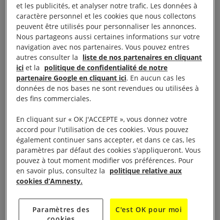
de la part d’un gouvernement qui a non seulement
et les publicités, et analyser notre trafic. Les données à
caractère personnel et les cookies que nous collectons
tenté d’assassiner Alexeï Navalny par
peuvent être utilisés pour personnaliser les annonces.
empoisonnement, mais aussi agi de façon
Nous partageons aussi certaines informations sur votre
scandaleuse au cours des deux dernières
navigation avec nos partenaires. Vous pouvez entres
autres consulter la
liste de nos partenaires en cliquant
décennies : les autorités russes ont notamment eu
ici
et la
politique de confidentialité de notre
recours à la torture et à la disparition forcée, une
partenaire Google en cliquant ici
. En aucun cas les
répression généralisée des libertés politiques en
données de nos bases ne sont revendues ou utilisées à
des fins commerciales.
Russie
et sur d’autres territoires, et des crimes de
guerre en
Syrie
.
En cliquant sur « OK J'ACCEPTE », vous donnez votre
accord pour l'utilisation de ces cookies. Vous pouvez
également continuer sans accepter, et dans ce cas, les
Agir :
Aucun article sélectionné.
paramètres par défaut des cookies s'appliqueront. Vous
pouvez à tout moment modifier vos préférences. Pour
En conséquence, nous avons entamé un réexamen
en savoir plus, consultez la
politique relative aux
cookies d’Amnesty.
de notre politique générale quant à l’utilisation du
terme « prisonnier/prisonnière d’opinion ». Dans un
Paramètres des
C'est OK pour moi
premier temps et de façon provisoire, nous avons
cookies