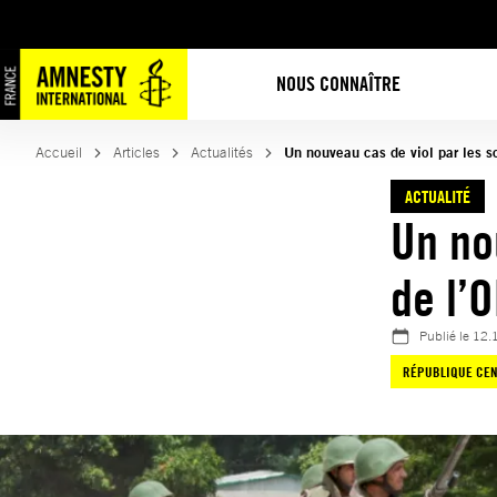
Aller
au
contenu
NOUS CONNAÎTRE
Accueil
Articles
Actualités
Un nouveau cas de viol par les s
ACTUALITÉ
Un no
de l’
Publié le
12.
RÉPUBLIQUE CEN