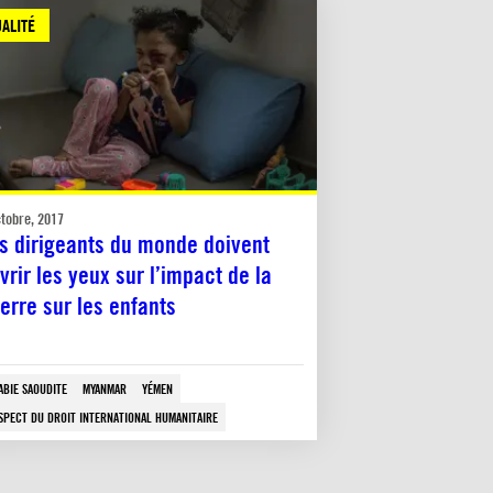
ALITÉ
ctobre, 2017
s dirigeants du monde doivent
vrir les yeux sur l’impact de la
erre sur les enfants
ABIE SAOUDITE
MYANMAR
YÉMEN
SPECT DU DROIT INTERNATIONAL HUMANITAIRE