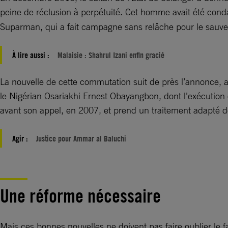
peine de réclusion à perpétuité. Cet homme avait été con
Suparman, qui a fait campagne sans relâche pour le sauver
À lire aussi :
Malaisie : Shahrul Izani enfin gracié
La nouvelle de cette commutation suit de près l’annonce, 
le Nigérian Osariakhi Ernest Obayangbon, dont l’exécution 
avant son appel, en 2007, et prend un traitement adapté de
Agir :
Justice pour Ammar al Baluchi
Une réforme nécessaire
Mais ces bonnes nouvelles ne doivent pas faire oublier le f