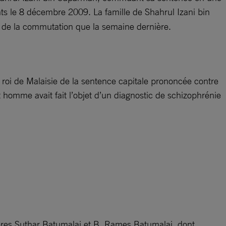
ants le 8 décembre 2009. La famille de Shahrul Izani bin
e de la commutation que la semaine dernière.
 roi de Malaisie de la sentence capitale prononcée contre
 homme avait fait l’objet d’un diagnostic de schizophrénie
frères Suthar Batumalai et B. Rames Batumalai, dont