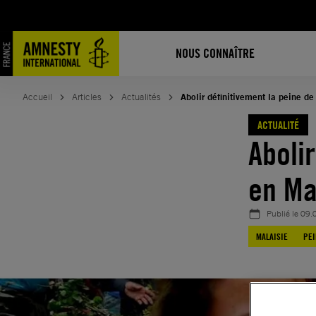
Aller
au
contenu
NOUS CONNAÎTRE
Accueil
Articles
Actualités
Abolir définitivement la peine d
ACTUALITÉ
Aboli
en Ma
Publié le
09.
MALAISIE
PEI