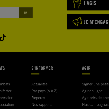
J’AGIS
OK
JE M’ENGAG
ATS
S'INFORMER
AGIR
ombats
Actualités
Signer une pétit
nifester
Par pays (A à Z)
Agir en ligne
xpression
Repères
Agir près de che
sociation
Nos rapports
Nos campagnes