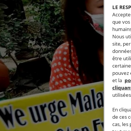
LE RES
Accepter
que vos 
humains
Nous ut
site, pe
données
être uti
certaine
pouvez e
et la
po
cliquant
utilisée
En cliqu
de ces 
cas, les