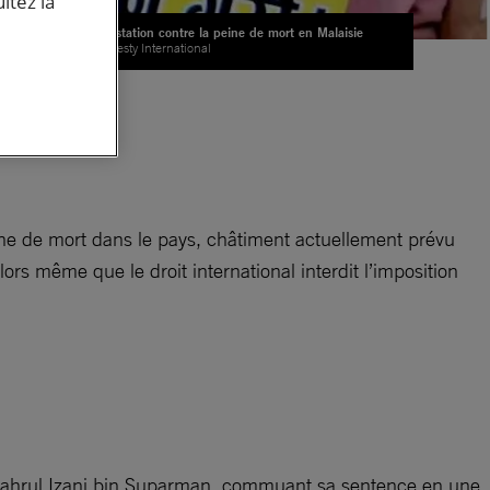
ltez la
Manifestation contre la peine de mort en Malaisie
© Amnesty International
rt,
e
 peine de mort dans le pays, châtiment actuellement prévu
lors même que le droit international interdit l’imposition
 Shahrul Izani bin Suparman, commuant sa sentence en une