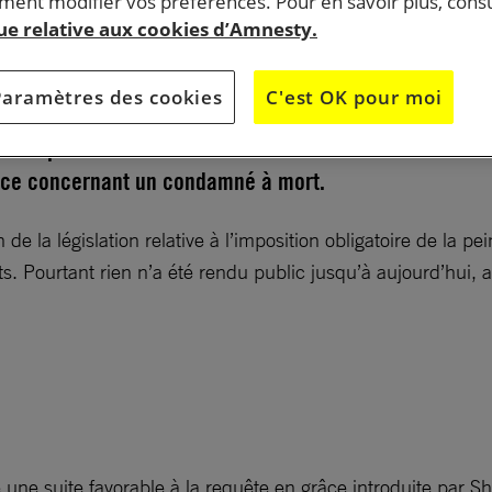
ent modifier vos préférences. Pour en savoir plus, consu
que relative aux cookies d’Amnesty.
 malaisiennes doivent prendre rapidement des mesures
Paramètres des cookies
C'est OK pour moi
 terme à toutes les exécutions et abolir la peine de mo
nce – pour la deuxième fois en moins d’un mois – d’un
ce concernant un condamné à mort.
 de la législation relative à l’imposition obligatoire de la
ts. Pourtant rien n’a été rendu public jusqu’à aujourd’hui, a
 une suite favorable à la requête en grâce introduite par