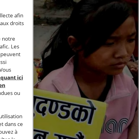
llecte afin
 aux droits
e notre
afic. Les
s peuvent
ssi
 Vous
iquant ici
 en
endues ou
tilisation
et dans ce
pouvez à