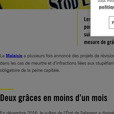
tout mom
politi
Les autorités
pour mettre un
suite à l’anno
mesure de grâ
La
Malaisie
a plusieurs fois annoncé des projets de révision
dans les cas de meurtre et d’infractions liées aux stupéfian
obligatoire de la peine capitale.
Deux grâces en moins d’un mois
En décembre 2016, le sultan de l’État de Selangor a donné