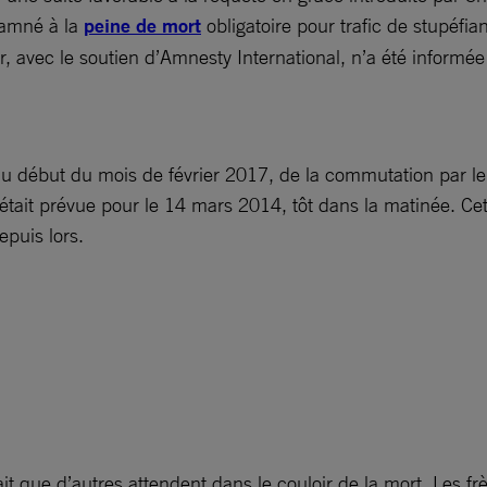
damné à la
peine de mort
obligatoire pour trafic de stupéfi
, avec le soutien d’Amnesty International, n’a été informé
au début du mois de février 2017, de la commutation par le
était prévue pour le 14 mars 2014, tôt dans la matinée. Cet
puis lors.
ait que d’autres attendent dans le couloir de la mort. Les 