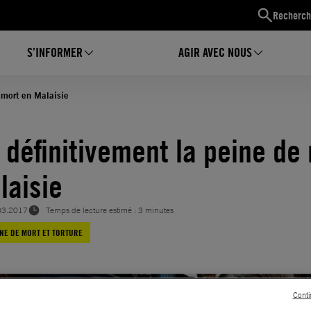
Recherch
S’INFORMER
AGIR AVEC NOUS
e mort en Malaisie
r définitivement la peine de
laisie
03.2017
Temps de lecture estimé : 3 minutes
NE DE MORT ET TORTURE
Conti