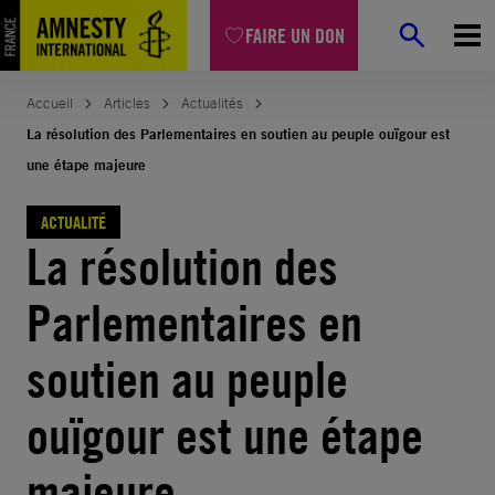
Aller
FAIRE UN DON
au
contenu
Accueil
Articles
Actualités
La résolution des Parlementaires en soutien au peuple ouïgour est
une étape majeure
ACTUALITÉ
La résolution des
Parlementaires en
soutien au peuple
ouïgour est une étape
majeure