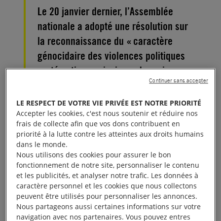
Le 20 janvier dernier, l’Assemblée
nationale a adopté une résolution sur
la reconnaissance du « caractère
génocidaire des violences politiques
systématiques ainsi que des crimes
Continuer sans accepter
contre l’humanité actuellement
perpétrés par la République populaire
LE RESPECT DE VOTRE VIE PRIVÉE EST NOTRE PRIORITÉ
de Chine à l’égard des Ouïghours ».
Accepter les cookies, c'est nous soutenir et réduire nos
frais de collecte afin que vos dons contribuent en
priorité à la lutte contre les atteintes aux droits humains
Le vote en faveur de cette résolution est un signal
dans le monde.
fort de la part des représentants politiques français
Nous utilisons des cookies pour assurer le bon
fonctionnement de notre site, personnaliser le contenu
en soutien au combat des Ouïghours pour mettre fin
et les publicités, et analyser notre trafic. Les données à
aux atrocités dont ils sont victimes et une prise de
caractère personnel et les cookies que nous collectons
position très forte vis-à-vis de la Chine. C’est une
peuvent être utilisés pour personnaliser les annonces.
Nous partageons aussi certaines informations sur votre
étape majeure par sa portée symbolique.
navigation avec nos partenaires. Vous pouvez entres