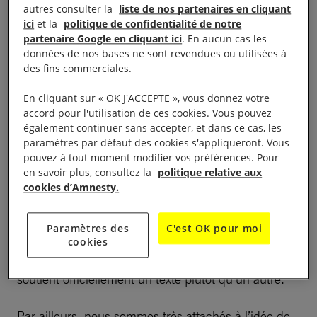
autres consulter la
liste de nos partenaires en cliquant
À cette occasion, nous souhaitons apporter une
ici
et la
politique de confidentialité de notre
partenaire Google en cliquant ici
. En aucun cas les
précision à propos de notre action auprès des
données de nos bases ne sont revendues ou utilisées à
parlementaires : nous leur envoyons régulièrement
des fins commerciales.
nos rapports de recherche, fruits d’un travail mené
En cliquant sur « OK J'ACCEPTE », vous donnez votre
sur le terrain ou à distance en toute indépendance
accord pour l'utilisation de ces cookies. Vous pouvez
et impartialité. Il nous arrive également de répondre
également continuer sans accepter, et dans ce cas, les
à leurs sollicitations pour avoir un échange direct
paramètres par défaut des cookies s'appliqueront. Vous
pouvez à tout moment modifier vos préférences. Pour
sur nos constats, analyses et recommandations,
en savoir plus, consultez la
politique relative aux
notamment lorsque ceux-ci ou celles-ci ont
cookies d’Amnesty.
l’intention de déposer une résolution. Pour autant,
ce travail auprès des parlementaires ne signifie pas
Paramètres des
C'est OK pour moi
que notre organisation prend position publiquement
cookies
sur telle ou telle résolution, pas plus qu’elle ne
soutient officiellement un texte plutôt qu’un autre.
Par ailleurs, nous sommes très attachés à l’idée de