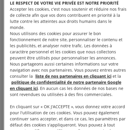
LE RESPECT DE VOTRE VIE PRIVÉE EST NOTRE PRIORITÉ
Accepter les cookies, c'est nous soutenir et réduire nos frais
de collecte afin que vos dons contribuent en priorité à la
lutte contre les atteintes aux droits humains dans le
monde.
Plus de 51 000 palestinien·nes
Nous utilisons des cookies pour assurer le bon
ont été tué·es depuis le 8 octobre
fonctionnement de notre site, personnaliser le contenu et
les publicités, et analyser notre trafic. Les données à
2023
caractère personnel et les cookies que nous collectons
peuvent être utilisés pour personnaliser les annonces.
Nous partageons aussi certaines informations sur votre
navigation avec nos partenaires. Vous pouvez entres autres
consulter la
liste de nos partenaires en cliquant ici
et la
Bombardements incessants de zones densément
politique de confidentialité de notre partenaire Google
peuplées, destruction d’hôpitaux, coupure d’eau et
en cliquant ici
. En aucun cas les données de nos bases ne
sont revendues ou utilisées à des fins commerciales.
d’électricité, entraves à l’aide humanitaire,
multiplication des déplacements forcés des
En cliquant sur « OK J'ACCEPTE », vous donnez votre accord
populations.
pour l'utilisation de ces cookies. Vous pouvez également
continuer sans accepter, et dans ce cas, les paramètres par
défaut des cookies s'appliqueront. Vous pouvez à tout
Nos expert·es ont analysé l’ensemble des faits