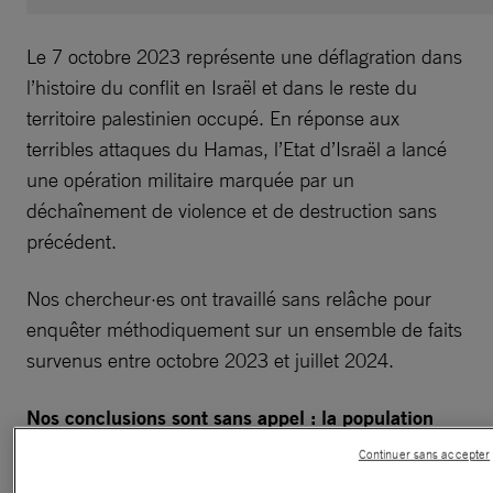
Le 7 octobre 2023 représente une déflagration dans
l’histoire du conflit en Israël et dans le reste du
territoire palestinien occupé. En réponse aux
terribles attaques du Hamas, l’Etat d’Israël a lancé
une opération militaire marquée par un
déchaînement de violence et de destruction sans
précédent.
Nos chercheur·es ont travaillé sans relâche pour
enquêter méthodiquement sur un ensemble de faits
survenus entre octobre 2023 et juillet 2024.
Nos conclusions sont sans appel : la population
palestinienne est victime d’un génocide.
Continuer sans accepter