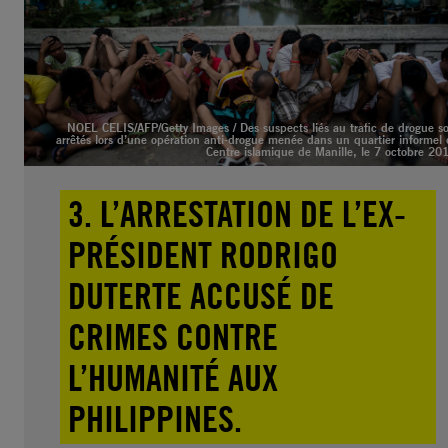
NOEL CELIS/AFP/Getty Images / Des suspects liés au trafic de drogue s
arrêtés lors d’une opération anti-drogue menée dans un quartier informel
Centre islamique de Manille, le 7 octobre 20
3. L’ARRESTATION DE L’EX-
PRÉSIDENT RODRIGO
DUTERTE ACCUSÉ DE
CRIMES CONTRE
L’HUMANITÉ AUX
PHILIPPINES.