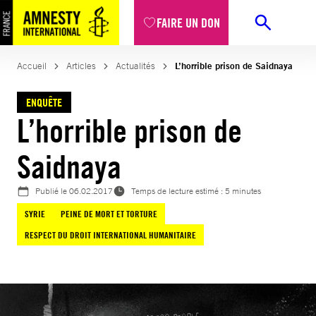
Aller
FAIRE UN DON
au
contenu
Accueil
Articles
Actualités
L’horrible prison de Saidnaya
ENQUÊTE
L’horrible prison de
Saidnaya
Publié le
06.02.2017
Temps de lecture estimé : 5 minutes
SYRIE
PEINE DE MORT ET TORTURE
RESPECT DU DROIT INTERNATIONAL HUMANITAIRE