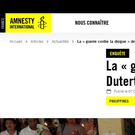
Aller
au
contenu
NOUS CONNAÎTRE
Accueil
Articles
Actualités
La « guerre contre la drogue » de
ENQUÊTE
La « 
Duter
Publié le
07.
PHILIPPINES