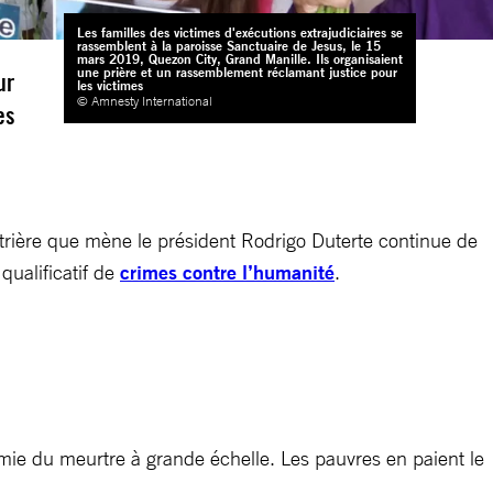
Les familles des victimes d'exécutions extrajudiciaires se
rassemblent à la paroisse Sanctuaire de Jesus, le 15
mars 2019, Quezon City, Grand Manille. Ils organisaient
une prière et un rassemblement réclamant justice pour
ur
les victimes
© Amnesty International
es
trière que mène le président Rodrigo Duterte continue de
qualificatif de
crimes contre l’humanité
.
mie du meurtre à grande échelle. Les pauvres en paient le