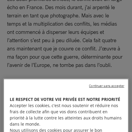
écho en France. Des mois durant, j’ai arpenté le
terrain en tant que photographe. Mais avec le
temps et la multiplication des conflits, les médias
ont commencé à disperser leurs équipes et
l’attention s’est peu à peu diluée. Cela fait quatre
ans maintenant que je couvre ce conflit. J’œuvre à
ma façon pour que cette guerre, déterminante pour
l’avenir de l’Europe, ne tombe pas dans l’oubli.
Qui est Adrien Vautier ?
Continuer sans accepter
LE RESPECT DE VOTRE VIE PRIVÉE EST NOTRE PRIORITÉ
Accepter les cookies, c'est nous soutenir et réduire nos
frais de collecte afin que vos dons contribuent en
Un peuple en résistance
priorité à la lutte contre les atteintes aux droits humains
dans le monde.
Nous utilisons des cookies pour assurer le bon