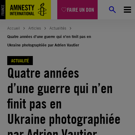
Aller
FAIRE UN DON
au
contenu
Accueil
Articles
Actualités
Quatre années d’une guerre qui n’en finit pas en
Ukraine photographiée par Adrien Vautier
ACTUALITÉ
Quatre années
d’une guerre qui n’en
finit pas en
Ukraine photographiée
par Adrien Vautier