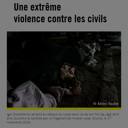
Une extrême
violence contre les civils
© Adrien Vautier
Igor Doroshenko se tient au-dessus du corps sans vie de son fils Ilya, âgé de 9
ans, touché à la carotide par un fragment de missile russe. Soumy, le 17
novembre 2024.