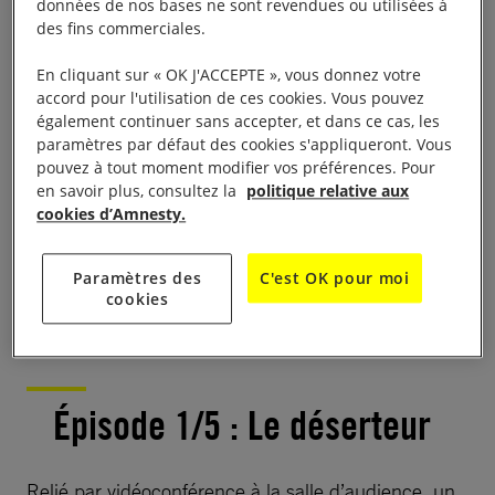
données de nos bases ne sont revendues ou utilisées à
occupées d’Ukraine vers la Fédération de
des fins commerciales.
Russie dès les premiers mois de l’invasion
russe à grande échelle, en février 2022.
En cliquant sur « OK J'ACCEPTE », vous donnez votre
accord pour l'utilisation de ces cookies. Vous pouvez
Plongez dans cette fiction documentée qui, si
également continuer sans accepter, et dans ce cas, les
on se mobilise pour, deviendra peut-être
paramètres par défaut des cookies s'appliqueront. Vous
réalité. Historique !
pouvez à tout moment modifier vos préférences. Pour
en savoir plus, consultez la
politique relative aux
cookies d’Amnesty.
ÉCOUTER LE PODCAST
Paramètres des
C'est OK pour moi
cookies
Épisode 1/5 : Le déserteur
Relié par vidéoconférence à la salle d’audience, un