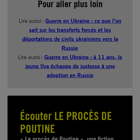
Pour aller plus loin
Lire aussi :
Guerre en Ukraine : ce que l’on
sait sur les transferts forcés et les
déportations de civils ukrainiens vers la
Russie
Lire aussi :
Guerre en Ukraine : à 11 ans, le
jeune Ilya échappe de justesse à une
adoption en Russie
Écouter LE PROCÈS DE
POUTINE
« Le procès de Poutine », une fiction