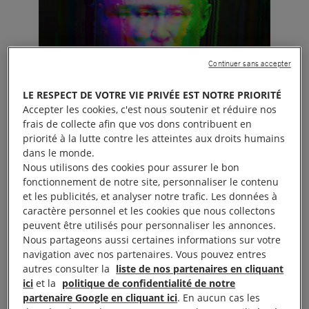
Continuer sans accepter
LE RESPECT DE VOTRE VIE PRIVÉE EST NOTRE PRIORITÉ
Accepter les cookies, c'est nous soutenir et réduire nos
frais de collecte afin que vos dons contribuent en
priorité à la lutte contre les atteintes aux droits humains
dans le monde.
Nous utilisons des cookies pour assurer le bon
fonctionnement de notre site, personnaliser le contenu
et les publicités, et analyser notre trafic. Les données à
caractère personnel et les cookies que nous collectons
Dans un futur proche mais indéfini, Vladimir
peuvent être utilisés pour personnaliser les annonces.
Poutine finit par être arrêté et traduit en
Nous partageons aussi certaines informations sur votre
navigation avec nos partenaires. Vous pouvez entres
justice. Il est présumé coupable de crimes de
autres consulter la
liste de nos partenaires en cliquant
guerre pour la déportation illégale et le
ici
et la
politique de confidentialité de notre
transfert illégal d’enfants ukrainiens des zones
partenaire Google en cliquant ici
. En aucun cas les