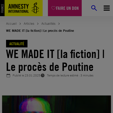
Aller
FAIRE UN DON
au
contenu
Accueil
Articles
Actualités
WE MADE IT [la fiction] | Le procès de Poutine
ACTUALITÉ
WE MADE IT [la fiction] |
Le procès de Poutine
Publié le
23.01.2025
Temps de lecture estimé : 3 minutes