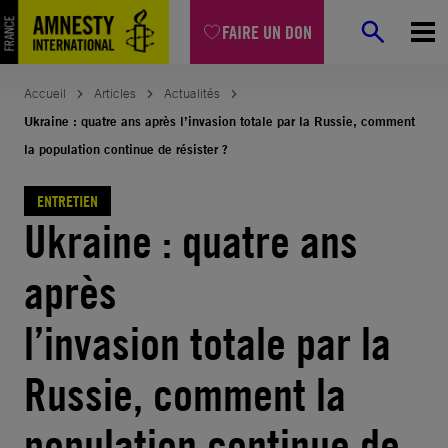
Aller
FAIRE UN DON
au
contenu
Accueil
Articles
Actualités
Ukraine : quatre ans après l’invasion totale par la Russie, comment
la population continue de résister ?
ENTRETIEN
Ukraine : quatre ans
après
l’invasion totale par la
Russie, comment la
population continue de