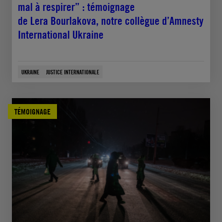
mal à respirer” : témoignage
de Lera Bourlakova, notre collègue d’Amnesty
International Ukraine
UKRAINE
JUSTICE INTERNATIONALE
TÉMOIGNAGE