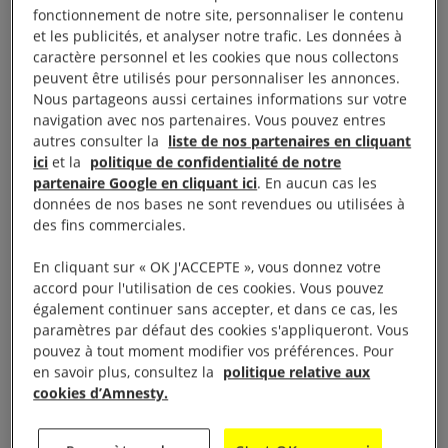
téléphones et passer quelques heures dans un
fonctionnement de notre site, personnaliser le contenu
et les publicités, et analyser notre trafic. Les données à
espace chauffé.
caractère personnel et les cookies que nous collectons
peuvent être utilisés pour personnaliser les annonces.
A Kyiv, où la ville a été plongée dans le noir à
Nous partageons aussi certaines informations sur votre
plusieurs reprises, les équipes d’Amnesty
navigation avec nos partenaires. Vous pouvez entres
autres consulter la
liste de nos partenaires en cliquant
International Ukraine font face aux mêmes
ici
et la
politique de confidentialité de notre
difficultés. Nos collègues ont choisi de rester sur
partenaire Google en cliquant ici
. En aucun cas les
place pour enquêter au plus près du terrain et
données de nos bases ne sont revendues ou utilisées à
des fins commerciales.
rendre compte des violations des droits humains. A
l’approche des quatre ans de l’invasion totale de
En cliquant sur « OK J'ACCEPTE », vous donnez votre
l’Ukraine, nous nous sommes entretenus avec
accord pour l'utilisation de ces cookies. Vous pouvez
également continuer sans accepter, et dans ce cas, les
Veronika Velch, directrice d’Amnesty International
paramètres par défaut des cookies s'appliqueront. Vous
Ukraine. Elle nous raconte comment le travail de
pouvez à tout moment modifier vos préférences. Pour
nos équipes se poursuit dans ces conditions. Leur
en savoir plus, consultez la
politique relative aux
cookies d’Amnesty.
objectif : enquêter et alerter pour enfin obtenir
justice.