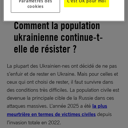
Paramètres des
C'est OK pour moi
cookies
Comment la population
ukrainienne continue-t-
elle de résister ?
La plupart des Ukrainien·nes ont décidé de ne pas
s’enfuir et de rester en Ukraine. Mais pour celles et
ceux qui ont choisi de rester, il faut survivre dans
des conditions très difficiles. La population civile est
devenue la principale cible de la Russie dans ces
attaques massives. L’année 2025 a été
la plus
meurtrière en termes de victimes civiles
depuis
l’invasion totale en 2022.