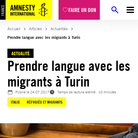
Aller
FAIRE UN DON
au
contenu
Accueil
Articles
Actualités
Prendre langue avec les migrants à Turin
ACTUALITÉ
Prendre langue avec les
migrants à Turin
Publié le
24.07.2017
Temps de lecture estimé : 10 minutes
ITALIE
RÉFUGIÉS ET MIGRANTS