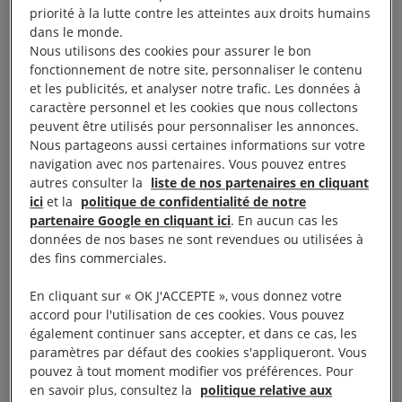
de manifester,… Depuis plusieurs mois aussi nous
priorité à la lutte contre les atteintes aux droits humains
dans le monde.
remontent des signalements pour violences, tant de
Nous utilisons des cookies pour assurer le bon
la part de certains manifestants que des forces de
fonctionnement de notre site, personnaliser le contenu
l’ordre.
et les publicités, et analyser notre trafic. Les données à
caractère personnel et les cookies que nous collectons
peuvent être utilisés pour personnaliser les annonces.
À lire aussi :
France : état d’urgence pérennisé, arsenal
Nous partageons aussi certaines informations sur votre
antiterroriste modifié, à quel prix ?
navigation avec nos partenaires. Vous pouvez entres
autres consulter la
liste de nos partenaires en cliquant
ici
et la
politique de confidentialité de notre
Face à cette situation, Amnesty International a
partenaire Google en cliquant ici
. En aucun cas les
décidé d’enquêter de manière approfondie sur ces
données de nos bases ne sont revendues ou utilisées à
possibles violations du droit de manifester dans une
des fins commerciales.
France en état d’urgence. C’est dans ce cadre que
En cliquant sur « OK J'ACCEPTE », vous donnez votre
nous avons décidé de déployer des équipes
accord pour l'utilisation de ces cookies. Vous pouvez
d’observateurs dans un certain nombre de
également continuer sans accepter, et dans ce cas, les
paramètres par défaut des cookies s'appliqueront. Vous
manifestations potentiellement « à risque ». Depuis
pouvez à tout moment modifier vos préférences. Pour
le 28 juin 2016, nos équipes ont observé plusieurs
en savoir plus, consultez la
politique relative aux