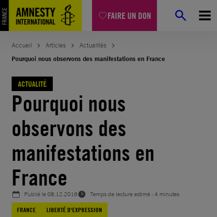
Aller
FAIRE UN DON
au
contenu
Accueil
Articles
Actualités
Pourquoi nous observons des manifestations en France
ACTUALITÉ
Pourquoi nous
observons des
manifestations en
France
Publié le
08.12.2016
Temps de lecture estimé : 4 minutes
FRANCE
LIBERTÉ D'EXPRESSION