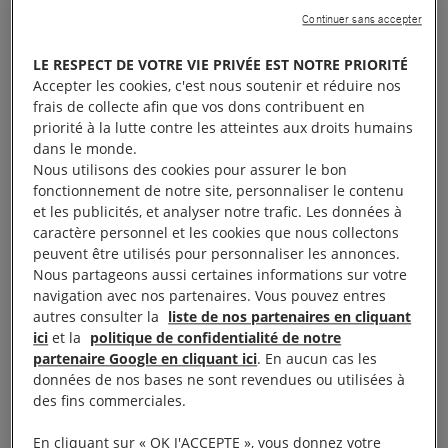
vote, ce 21 juillet 2016, d’une loi qui conduit à
Continuer sans accepter
l’affaiblissement de l’état de droit, sans pour autant
LE RESPECT DE VOTRE VIE PRIVÉE EST NOTRE PRIORITÉ
que l’efficacité des mesures adoptées n’ait pu être
Accepter les cookies, c'est nous soutenir et réduire nos
démontrée.
frais de collecte afin que vos dons contribuent en
priorité à la lutte contre les atteintes aux droits humains
dans le monde.
À lire aussi :
la tribune de Camille Blanc (présidente
Nous utilisons des cookies pour assurer le bon
d'Amnesty International France) pour Le Monde, « Prolonger
fonctionnement de notre site, personnaliser le contenu
l’état d’urgence, c’est donner droit de cité à l’arbitraire »
et les publicités, et analyser notre trafic. Les données à
caractère personnel et les cookies que nous collectons
peuvent être utilisés pour personnaliser les annonces.
Nous partageons aussi certaines informations sur votre
navigation avec nos partenaires. Vous pouvez entres
Pérennisation d’un état
autres consulter la
liste de nos partenaires en cliquant
ici
et la
politique de confidentialité de notre
d’exception
partenaire Google en cliquant ici
. En aucun cas les
données de nos bases ne sont revendues ou utilisées à
des fins commerciales.
L’histoire se répète à chaque évènement tragique.
L’état d’urgence est prolongé de 6 mois à partir du
En cliquant sur « OK J'ACCEPTE », vous donnez votre