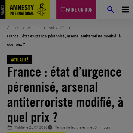
Aller
FAIRE UN DON
au
contenu
Accueil
Articles
Actualités
France : état d’urgence pérennisé, arsenal antiterroriste modifié, à
quel prix ?
ACTUALITÉ
France : état d’urgence
pérennisé, arsenal
antiterroriste modifié, à
quel prix ?
Publié le
21.07.2016
Temps de lecture estimé : 5 minutes