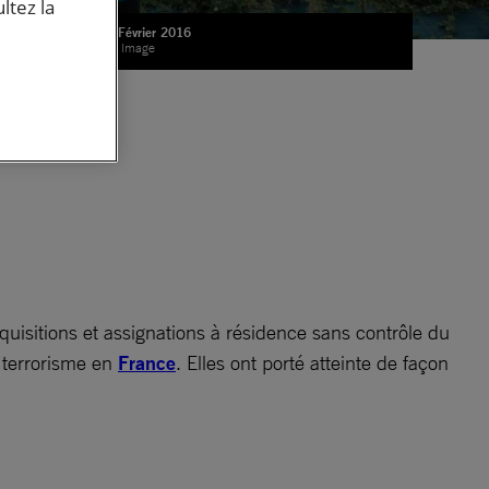
ltez la
Calais, Février 2016
© Getty Image
ce
quisitions et assignations à résidence sans contrôle du
e terrorisme en
France
. Elles ont porté atteinte de façon