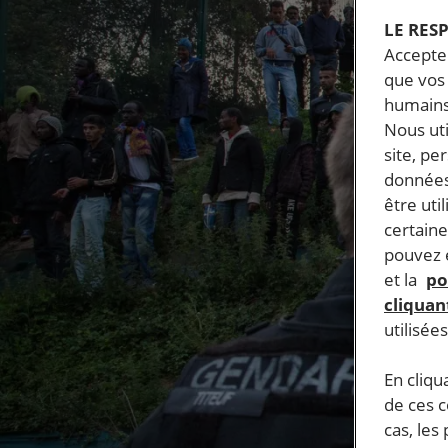
LE RES
Accepter
que vos 
humains
Nous ut
site, pe
données
être uti
certaine
pouvez e
et la
po
cliquant
utilisée
En cliqu
de ces 
cas, les