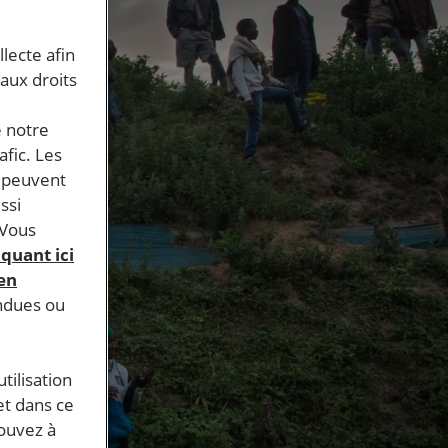
llecte afin
 aux droits
e notre
afic. Les
s peuvent
ssi
 Vous
iquant ici
 en
endues ou
tilisation
et dans ce
pouvez à