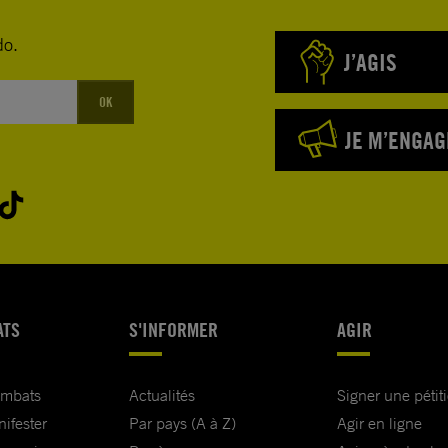
do.
J’AGIS
OK
JE M’ENGAG
ATS
S'INFORMER
AGIR
ombats
Actualités
Signer une pétit
nifester
Par pays (A à Z)
Agir en ligne