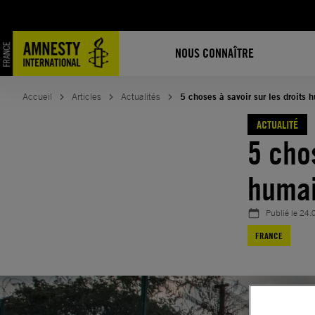
Aller
au
contenu
NOUS CONNAÎTRE
Accueil
Articles
Actualités
5 choses à savoir sur les droits
ACTUALITÉ
5 cho
humai
Publié le
24.
FRANCE